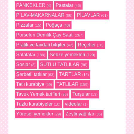
PANKEKLER
Pastalar
(4)
(46)
PİLAV-MAKARNALAR
PİLAVLAR
(86)
(61)
Pizzalar
Poğaça
(15)
(40)
Porselen Demlik Çay Saati
(267)
Pratik ve faydalı bilgiler
Reçeller
(42)
(16)
Salatalar
Sebze yemekleri
(188)
(120)
Soslar
SÜTLÜ TATLILAR
(8)
(96)
Şerbetli tatlılar
TARTLAR
(63)
(15)
Tatlı kurabiye
TATLILAR
(59)
(159)
Tavuk Yemek tarifleri
Turşular
(96)
(13)
Tuzlu kurabiyeler
videolar
(10)
(1)
Yöresel yemekler
Zeytinyağlılar
(29)
(36)