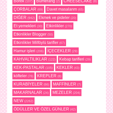
Börek
Bumerang
CHEESECAKE
(107)
(2)
(8)
ÇORBALAR
Davet masalarım
(69)
(65)
DİĞER
Ekmek ve pideler
(942)
(20)
Et yemekleri
Etkinlikler
(30)
(270)
Etkinlikler Blogger
(50)
Etkinlikler Milföylü tarifler
(67)
Hamur işleri
İÇECEKLER
(206)
(29)
KAHVALTILIKLAR
Kebap tarifleri
(122)
(29)
KEK-PASTALAR
KEKLER
(105)
(43)
köfteler
KREPLER
(76)
(8)
KURABİYELER
MAFFİNLER
(66)
(7)
MAKARNALAR
MEZELER
(24)
(204)
NEW
(2262)
ÖDÜLLER VE ÖZEL GÜNLER
(42)