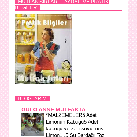
MUTFAK SIRLARI- FAYDALI VE PRATİK
BİLGİLER
BLOGLARIM
GÜLO ANNE MUTFAKTA
*MALZEMELER5 Adet
Limonun Kabuğu5 Adet
kabuğu ve zarı soyulmuş
Limon1 ,5 Su Bardağı Toz