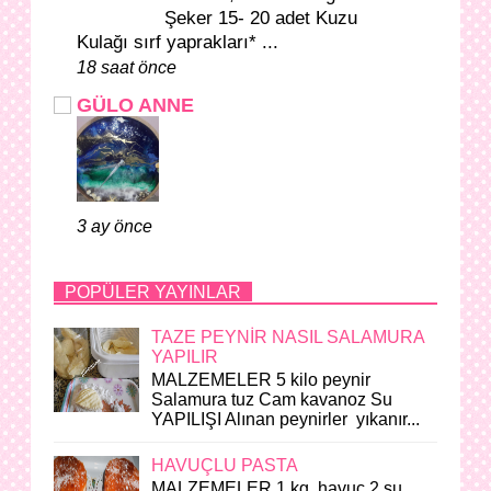
Şeker 15- 20 adet Kuzu
Kulağı sırf yaprakları* ...
18 saat önce
GÜLO ANNE
3 ay önce
POPÜLER YAYINLAR
TAZE PEYNİR NASIL SALAMURA
YAPILIR
MALZEMELER 5 kilo peynir
Salamura tuz Cam kavanoz Su
YAPILIŞI Alınan peynirler yıkanır...
HAVUÇLU PASTA
MALZEMELER 1 kg. havuç 2 su