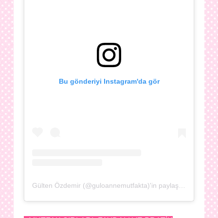
Bu gönderiyi Instagram'da gör
Gülten Özdemir (@guloannemutfakta)'in paylaştığı bir gönderi