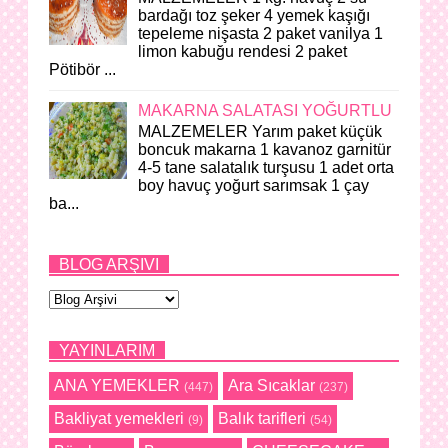
bardağı toz şeker 4 yemek kaşığı
tepeleme nişasta 2 paket vanilya 1
limon kabuğu rendesi 2 paket
Pötibör ...
MAKARNA SALATASI YOĞURTLU
MALZEMELER Yarım paket küçük
boncuk makarna 1 kavanoz garnitür
4-5 tane salatalık turşusu 1 adet orta
boy havuç yoğurt sarımsak 1 çay
ba...
BLOG ARŞIVI
YAYINLARIM
ANA YEMEKLER
Ara Sıcaklar
(447)
(237)
Bakliyat yemekleri
Balık tarifleri
(9)
(54)