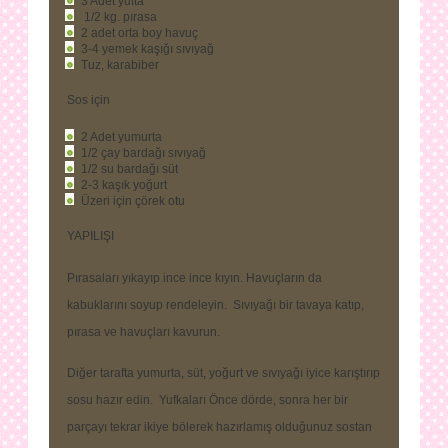
3 Adet yufta
1/2 kg. pırasa
2 adet orta boy havuç
3-4 yemek kaşığı sıvıyağ
Tuz, karabiber
Sos için
2 Adet yumurta
1/2 çay bardağı sıvıyağ
1/2 su bardağı süt
2-3 kaşık yoğurt
Üzeri için çörek otu
YAPILIŞI
Pırasaları yıkayıp ince ince kıyın. Havuçların da
kabuklarını soyup rendeleyin. Sıvıyağı bir tavaya katıp,
pırasa ve havuçları kavurun.
Diğer tarafta yumurta, süt, yoğurt ve sıvıyağı iyice karıştırıp
sosu hazır edin. Yufkaları Önce dörde, sonra her bir
parçayı tekrar ikiye bölerek hazırlamış olduğunuz sostan