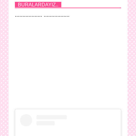
BURALARDAYIZ..
.................. .................