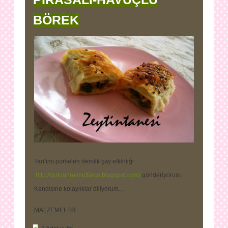
BÖREK
Tarifimi porselen demlik çay etkinliği
http://guloannemutfakta.blogspot.com/
gönderiyorum.
Kendisine kolaylıklar diliyorum…
MALZEMELER