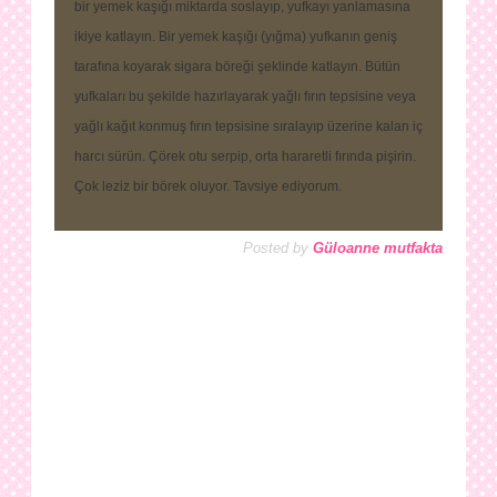
bir yemek kaşığı miktarda soslayıp, yufkayı yanlamasına
ikiye katlayın. Bir yemek kaşığı (yığma) yufkanın geniş
tarafına koyarak sigara böreği şeklinde katlayın. Bütün
yufkaları bu şekilde hazırlayarak yağlı fırın tepsisine veya
yağlı kağıt konmuş fırın tepsisine sıralayıp üzerine kalan iç
harcı sürün. Çörek otu serpip, orta hararetli fırında pişirin.
Çok leziz bir börek oluyor. Tavsiye ediyorum.
Posted by
Güloanne mutfakta