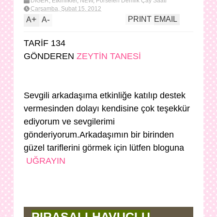
DİĞER
,
Etkinlikler
,
NEW
,
Porselen Demlik Çay Saati
Çarşamba, Şubat 15, 2012
+
-
PRINT
EMAIL
A
A
TARİF 134
GÖNDEREN
ZEYTİN TANESİ
Sevgili arkadaşıma etkinliğe katılıp destek
vermesinden dolayı kendisine çok teşekkür
ediyorum ve sevgilerimi
gönderiyorum.Arkadaşımın bir birinden
güzel tariflerini görmek için lütfen bloguna
UĞRAYIN
PIRASALI-HAVUÇLU