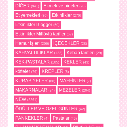
DİĞER
Ekmek ve pideler
(941)
(20)
Et yemekleri
Etkinlikler
(30)
(270)
Etkinlikler Blogger
(50)
Etkinlikler Milföylü tarifler
(67)
Hamur işleri
İÇECEKLER
(206)
(28)
KAHVALTILIKLAR
Kebap tarifleri
(122)
(29)
KEK-PASTALAR
KEKLER
(105)
(43)
köfteler
KREPLER
(76)
(8)
KURABİYELER
MAFFİNLER
(66)
(7)
MAKARNALAR
MEZELER
(24)
(204)
NEW
(2261)
ÖDÜLLER VE ÖZEL GÜNLER
(42)
PANKEKLER
Pastalar
(4)
(46)