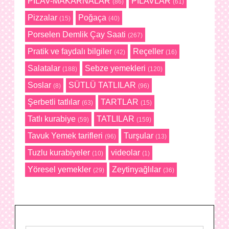
PİLAV-MAKARNALAR
PİLAVLAR
(86)
(61)
Pizzalar
Poğaça
(15)
(40)
Porselen Demlik Çay Saati
(267)
Pratik ve faydalı bilgiler
Reçeller
(42)
(16)
Salatalar
Sebze yemekleri
(188)
(120)
Soslar
SÜTLÜ TATLILAR
(8)
(96)
Şerbetli tatlılar
TARTLAR
(63)
(15)
Tatlı kurabiye
TATLILAR
(59)
(159)
Tavuk Yemek tarifleri
Turşular
(96)
(13)
Tuzlu kurabiyeler
videolar
(10)
(1)
Yöresel yemekler
Zeytinyağlılar
(29)
(36)