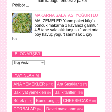
limon kabuğu rendesi 2 paket
Pötibör ...
MAKARNA SALATASI YOĞURTLU
MALZEMELER Yarım paket küçük
boncuk makarna 1 kavanoz garnitür
4-5 tane salatalık turşusu 1 adet orta
boy havuç yoğurt sarımsak 1 çay
ba...
BLOG ARŞIVI
YAYINLARIM
ANA YEMEKLER
Ara Sıcaklar
(447)
(237)
Bakliyat yemekleri
Balık tarifleri
(9)
(54)
Börek
Bumerang
CHEESECAKE
(107)
(2)
(8)
ÇORBALAR
Davet masalarım
(69)
(65)