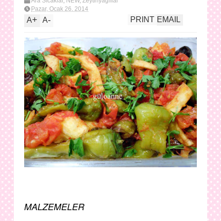
Ara Sıcaklar
,
NEW
,
Zeytinyağlılar
Pazar, Ocak 26, 2014
+
-
PRINT
EMAIL
A
A
MALZEMELER