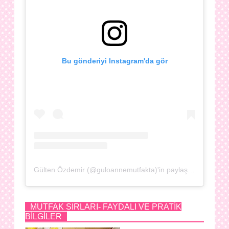
Bu gönderiyi Instagram'da gör
Gülten Özdemir (@guloannemutfakta)'in paylaştığı bir gönderi
MUTFAK SIRLARI- FAYDALI VE PRATİK
BİLGİLER