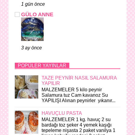
1 gün önce
GÜLO ANNE
3 ay önce
POPÜLER YAYINLAR
TAZE PEYNİR NASIL SALAMURA
YAPILIR
MALZEMELER 5 kilo peynir
Salamura tuz Cam kavanoz Su
YAPILIŞI Alınan peynirler yıkanır...
HAVUÇLU PASTA
MALZEMELER 1 kg. havuç 2 su
bardağı toz şeker 4 yemek kaşığı
tepeleme nişasta 2 paket vanilya 1