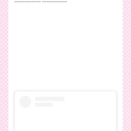
.................. .................