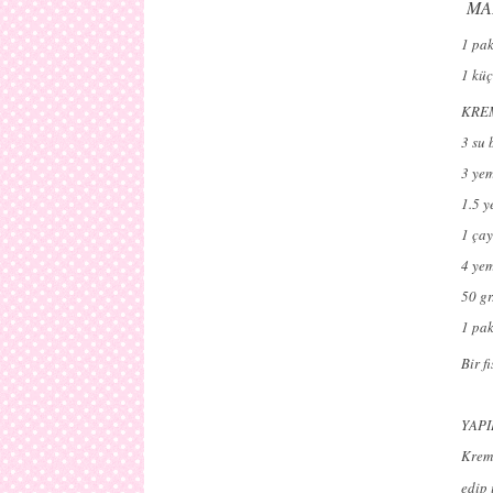
MA
1 pak
1 küç
KREM
3 su 
3 yem
1.5 y
1 çay
4 yem
50 gr
1 pa
Bir f
YAPI
Krema
edip 