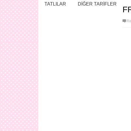
TATLILAR
DİĞER TARİFLER
F
Re