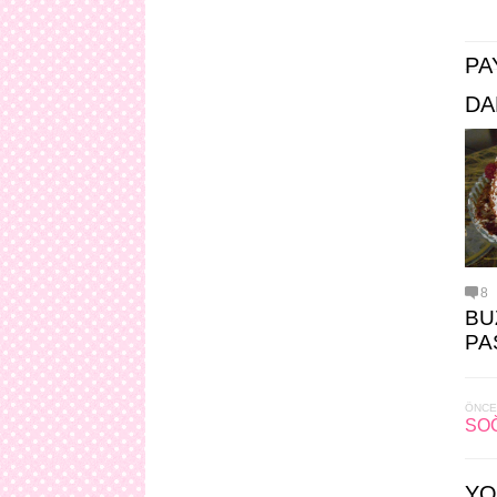
PA
DA
8
BU
PA
ÖNCE
SOĞ
YO