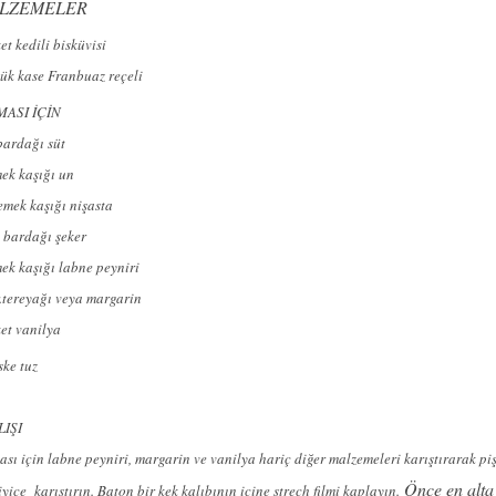
LZEMELER
et kedili bisküvisi
ük kase Franbuaz reçeli
ASI İÇİN
bardağı süt
ek kaşığı un
emek kaşığı nişasta
 bardağı şeker
ek kaşığı labne peyniri
.tereyağı veya margarin
ket vanilya
iske tuz
LIŞI
sı için labne peyniri, margarin ve vanilya hariç diğer malzemeleri karıştırarak piş
Önce en alta
iyice karıştırın. Baton bir kek kalıbının içine strech filmi kaplayın.