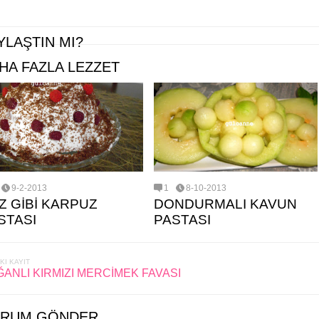
YLAŞTIN MI?
HA FAZLA LEZZET
9-2-2013
1
8-10-2013
Z GİBİ KARPUZ
DONDURMALI KAVUN
STASI
PASTASI
KI KAYIT
ANLI KIRMIZI MERCİMEK FAVASI
RUM GÖNDER