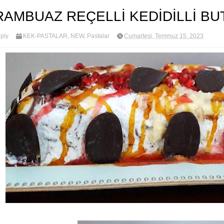
RAMBUAZ REÇELLİ KEDİDİLLİ BU
ply
KEK-PASTALAR
,
NEW
,
Pastalar
Cumartesi, Temmuz 15, 2023