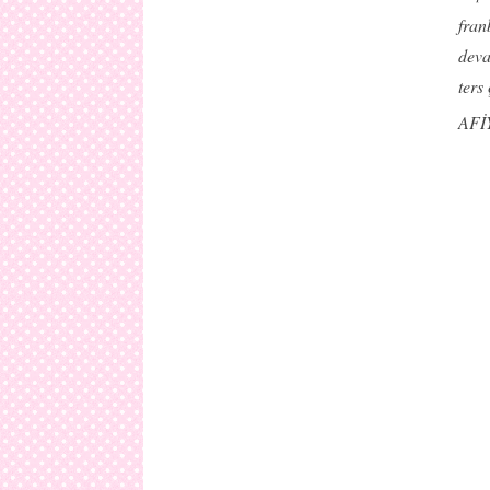
fran
deva
ters
AFİ