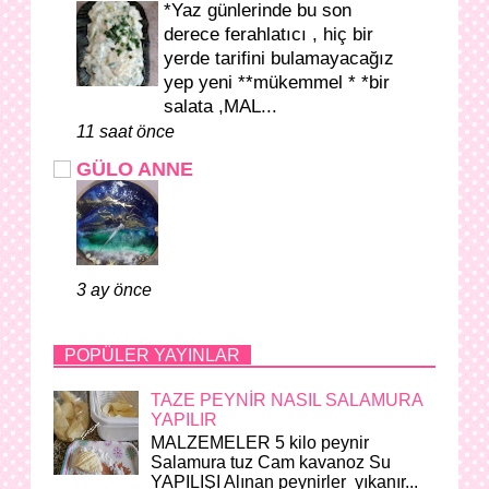
*Yaz günlerinde bu son
derece ferahlatıcı , hiç bir
yerde tarifini bulamayacağız
yep yeni **mükemmel * *bir
salata ,MAL...
11 saat önce
GÜLO ANNE
3 ay önce
POPÜLER YAYINLAR
TAZE PEYNİR NASIL SALAMURA
YAPILIR
MALZEMELER 5 kilo peynir
Salamura tuz Cam kavanoz Su
YAPILIŞI Alınan peynirler yıkanır...