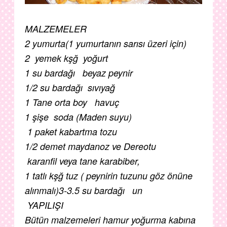
MALZEMELER
2 yumurta(1 yumurtanın sarısı üzeri için)
2 yemek kşğ yoğurt
1 su bardağı beyaz peynir
1/2 su bardağı sıvıyağ
1 Tane orta boy havuç
1 şişe soda (Maden suyu)
1 paket kabartma tozu
1/2 demet maydanoz ve Dereotu
karanfil veya tane karabiber,
1 tatlı kşğ tuz ( peynirin tuzunu göz önüne
alınmalı)
3-3.5 su bardağı un
YAPILIŞI
Bütün malzemeleri hamur yoğurma kabına