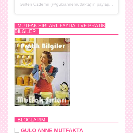
Gülten Özdemir (@guloannemutfakta)'in paylaştığı bir gönderi
MUTFAK SIRLARI- FAYDALI VE PRATİK
BİLGİLER
BLOGLARIM
GÜLO ANNE MUTFAKTA