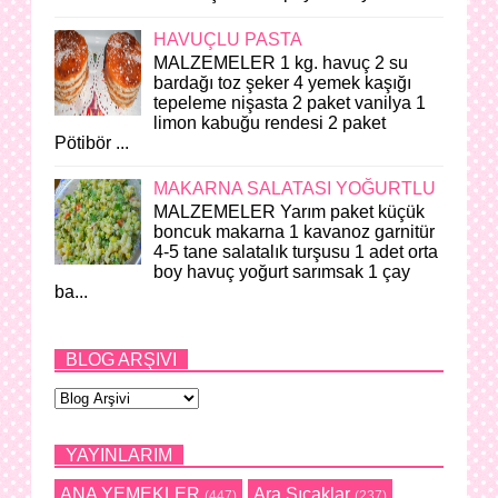
HAVUÇLU PASTA
MALZEMELER 1 kg. havuç 2 su
bardağı toz şeker 4 yemek kaşığı
tepeleme nişasta 2 paket vanilya 1
limon kabuğu rendesi 2 paket
Pötibör ...
MAKARNA SALATASI YOĞURTLU
MALZEMELER Yarım paket küçük
boncuk makarna 1 kavanoz garnitür
4-5 tane salatalık turşusu 1 adet orta
boy havuç yoğurt sarımsak 1 çay
ba...
BLOG ARŞIVI
YAYINLARIM
ANA YEMEKLER
Ara Sıcaklar
(447)
(237)