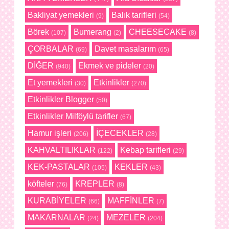
Bakliyat yemekleri
Balık tarifleri
(9)
(54)
Börek
Bumerang
CHEESECAKE
(107)
(2)
(8)
ÇORBALAR
Davet masalarım
(69)
(65)
DİĞER
Ekmek ve pideler
(940)
(20)
Et yemekleri
Etkinlikler
(30)
(270)
Etkinlikler Blogger
(50)
Etkinlikler Milföylü tarifler
(67)
Hamur işleri
İÇECEKLER
(206)
(28)
KAHVALTILIKLAR
Kebap tarifleri
(122)
(29)
KEK-PASTALAR
KEKLER
(105)
(43)
köfteler
KREPLER
(76)
(8)
KURABİYELER
MAFFİNLER
(66)
(7)
MAKARNALAR
MEZELER
(24)
(204)