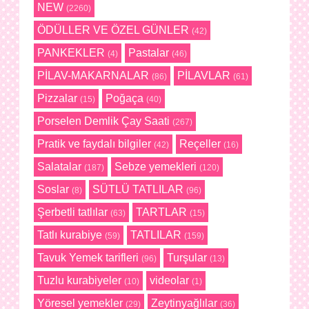
NEW
(2260)
ÖDÜLLER VE ÖZEL GÜNLER
(42)
PANKEKLER
Pastalar
(4)
(46)
PİLAV-MAKARNALAR
PİLAVLAR
(86)
(61)
Pizzalar
Poğaça
(15)
(40)
Porselen Demlik Çay Saati
(267)
Pratik ve faydalı bilgiler
Reçeller
(42)
(16)
Salatalar
Sebze yemekleri
(187)
(120)
Soslar
SÜTLÜ TATLILAR
(8)
(96)
Şerbetli tatlılar
TARTLAR
(63)
(15)
Tatlı kurabiye
TATLILAR
(59)
(159)
Tavuk Yemek tarifleri
Turşular
(96)
(13)
Tuzlu kurabiyeler
videolar
(10)
(1)
Yöresel yemekler
Zeytinyağlılar
(29)
(36)