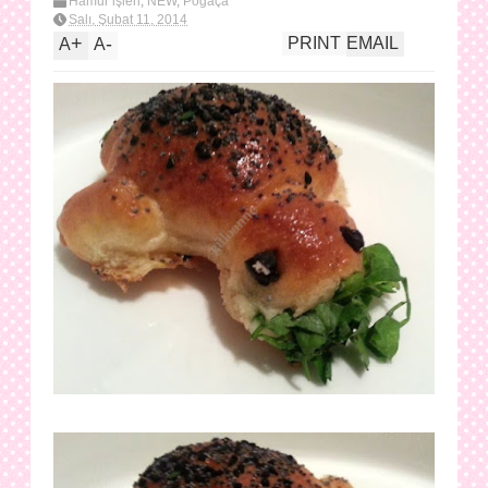
Hamur işleri
,
NEW
,
Poğaça
Salı, Şubat 11, 2014
+
-
PRINT
EMAIL
A
A