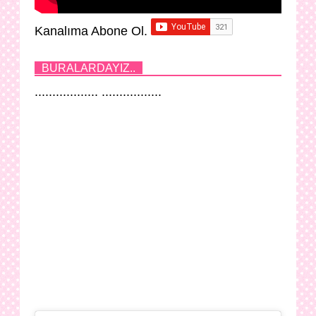
Kanalıma Abone Ol.
BURALARDAYIZ..
.................. .................