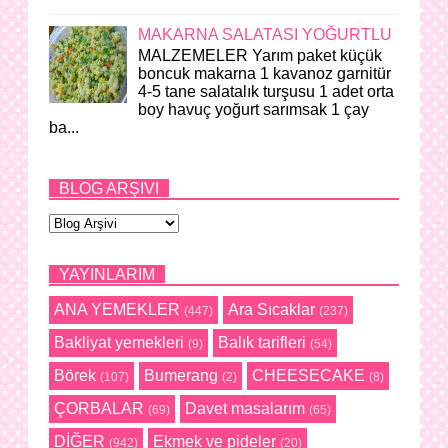
MAKARNA SALATASI YOĞURTLU
MALZEMELER Yarım paket küçük
boncuk makarna 1 kavanoz garnitür
4-5 tane salatalık turşusu 1 adet orta
boy havuç yoğurt sarımsak 1 çay
ba...
BLOG ARŞIVI
YAYINLARIM
ANA YEMEKLER
Ara Sıcaklar
(447)
(237)
Bakliyat yemekleri
Balık tarifleri
(9)
(54)
Börek
Bumerang
CHEESECAKE
(107)
(2)
(8)
ÇORBALAR
Davet masalarım
(69)
(65)
DİĞER
Ekmek ve pideler
(942)
(20)