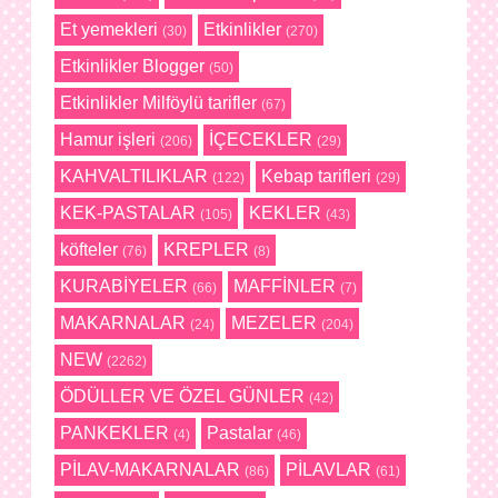
Et yemekleri
Etkinlikler
(30)
(270)
Etkinlikler Blogger
(50)
Etkinlikler Milföylü tarifler
(67)
Hamur işleri
İÇECEKLER
(206)
(29)
KAHVALTILIKLAR
Kebap tarifleri
(122)
(29)
KEK-PASTALAR
KEKLER
(105)
(43)
köfteler
KREPLER
(76)
(8)
KURABİYELER
MAFFİNLER
(66)
(7)
MAKARNALAR
MEZELER
(24)
(204)
NEW
(2262)
ÖDÜLLER VE ÖZEL GÜNLER
(42)
PANKEKLER
Pastalar
(4)
(46)
PİLAV-MAKARNALAR
PİLAVLAR
(86)
(61)