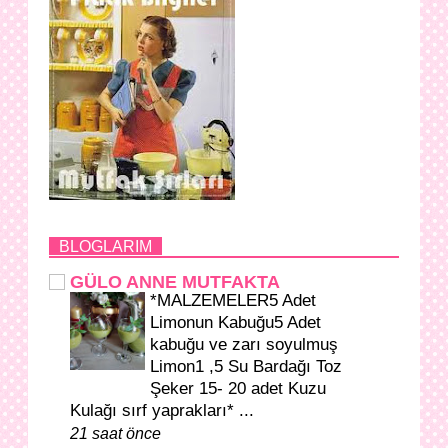
BLOGLARIM
GÜLO ANNE MUTFAKTA
*MALZEMELER5 Adet
Limonun Kabuğu5 Adet
kabuğu ve zarı soyulmuş
Limon1 ,5 Su Bardağı Toz
Şeker 15- 20 adet Kuzu
Kulağı sırf yaprakları* ...
21 saat önce