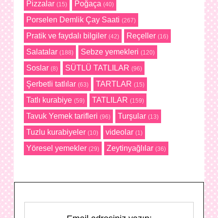
Pizzalar
Poğaça
(15)
(40)
Porselen Demlik Çay Saati
(267)
Pratik ve faydalı bilgiler
Reçeller
(42)
(16)
Salatalar
Sebze yemekleri
(188)
(120)
Soslar
SÜTLÜ TATLILAR
(8)
(96)
Şerbetli tatlılar
TARTLAR
(63)
(15)
Tatlı kurabiye
TATLILAR
(59)
(159)
Tavuk Yemek tarifleri
Turşular
(96)
(13)
Tuzlu kurabiyeler
videolar
(10)
(1)
Yöresel yemekler
Zeytinyağlılar
(29)
(36)