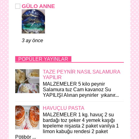
GÜLO ANNE
3 ay önce
POPÜLER YAYINLAR
TAZE PEYNİR NASIL SALAMURA
YAPILIR
MALZEMELER 5 kilo peynir
Salamura tuz Cam kavanoz Su
YAPILIŞI Alınan peynirler yıkanır...
HAVUÇLU PASTA
MALZEMELER 1 kg. havuç 2 su
bardağı toz şeker 4 yemek kaşığı
tepeleme nişasta 2 paket vanilya 1
limon kabuğu rendesi 2 paket
Pötibör ...