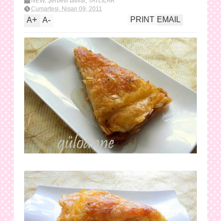
NEW
,
Şerbetli tatlılar
,
TATLILAR
Cumartesi, Nisan 09, 2011
+
-
PRINT
EMAIL
A
A