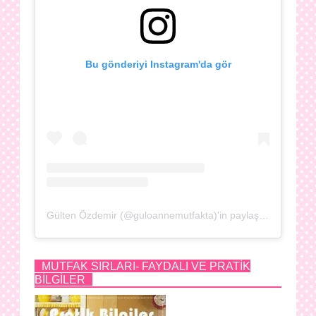
Bu gönderiyi Instagram'da gör
Gülten Özdemir (@guloannemutfakta)'in paylaştığı bir gönderi
MUTFAK SIRLARI- FAYDALI VE PRATİK
BİLGİLER