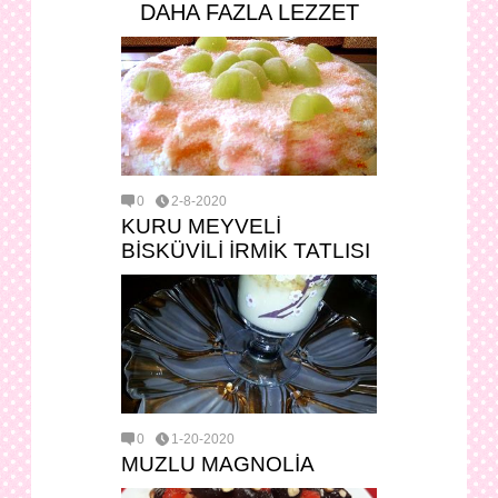
DAHA FAZLA LEZZET
0
2-8-2020
KURU MEYVELİ
BİSKÜVİLİ İRMİK TATLISI
0
1-20-2020
MUZLU MAGNOLİA