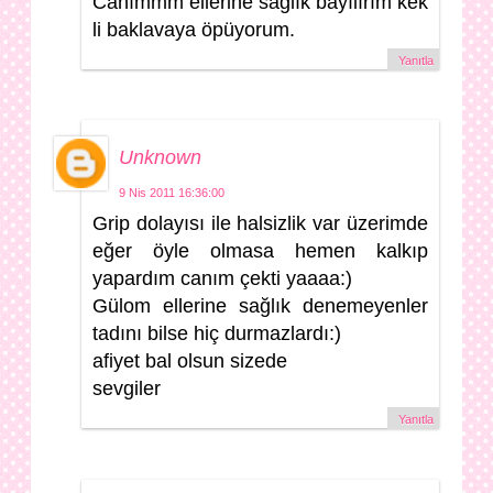
Canımmm ellerine sağlık bayılırım kek
li baklavaya öpüyorum.
Yanıtla
Unknown
9 Nis 2011 16:36:00
Grip dolayısı ile halsizlik var üzerimde
eğer öyle olmasa hemen kalkıp
yapardım canım çekti yaaaa:)
Gülom ellerine sağlık denemeyenler
tadını bilse hiç durmazlardı:)
afiyet bal olsun sizede
sevgiler
Yanıtla