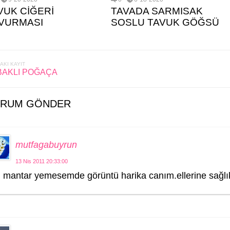
VUK CİĞERİ
TAVADA SARMISAK
VURMASI
SOSLU TAVUK GÖĞSÜ
AKI KAYIT
BAKLI POĞAÇA
RUM GÖNDER
mutfagabuyrun
13 Nis 2011 20:33:00
mantar yemesemde görüntü harika canım.ellerine sağl