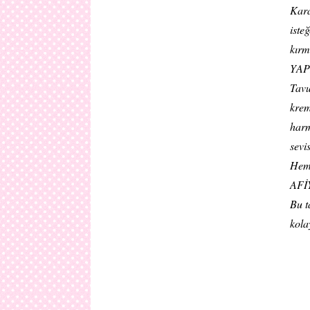
Kara
iste
kırm
YAP
Tavu
krem
harm
sevi
Hem 
AFİ
Bu t
kola