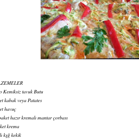
LZEMELER
lo Kemiksiz tavuk Butu
et kabak veya Patates
et havuç
paket hazır kremalı mantar çorbası
ket krema
lı kşğ kekik