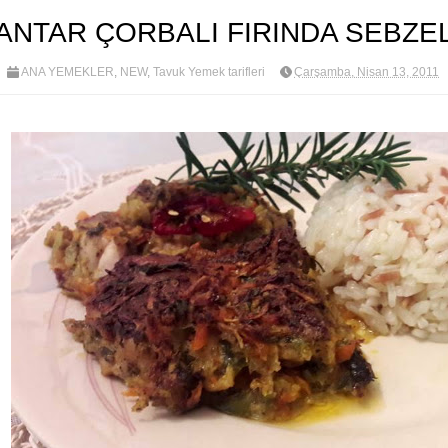
ANTAR ÇORBALI FIRINDA SEBZEL
ANA YEMEKLER
,
NEW
,
Tavuk Yemek tarifleri
Çarşamba, Nisan 13, 2011