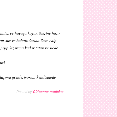
atates ve havuçu koyun üzerine hazır
n ,tuz ve baharatlarıda ilave edip
 pişip kızarana kadar tutun ve sıcak
izi
daşıma gönderiyorum kendisinede
Posted by
Güloanne mutfakta