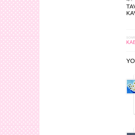
TA
KA
SONR
KA
YO