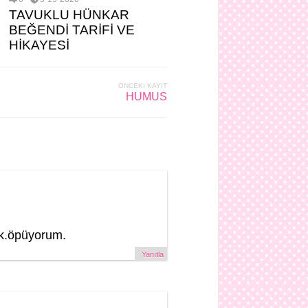
TAVUKLU HÜNKAR
BEĞENDİ TARİFİ VE
HİKAYESİ
ÖNCEKI KAYIT
HUMUS
ık.öpüyorum.
Yanıtla