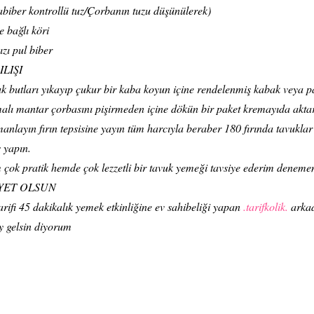
biber kontrollü tuz/Çorbanın tuzu düşünülerek)
ğe bağlı köri
ızı pul biber
ILIŞI
k butları yıkayıp çukur bir kaba koyun içine rendelenmiş kabak veya p
alı mantar çorbasını pişirmeden içine dökün bir paket kremayıda aktarı
anlayın fırın tepsisine yayın tüm harcıyla beraber 180 fırında tavuklar
s yapın.
çok pratik hemde çok lezzetli bir tavuk yemeği tavsiye ederim denemen
YET OLSUN
arifi 45 dakikalık yemek etkinliğine ev sahibeliği yapan
.tarifkolik.
arka
y gelsin diyorum