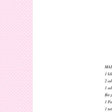
MA
1 ki
2 ad
1 ad
Bir 
1 Pa
1 tat