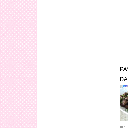
PA
DA
1