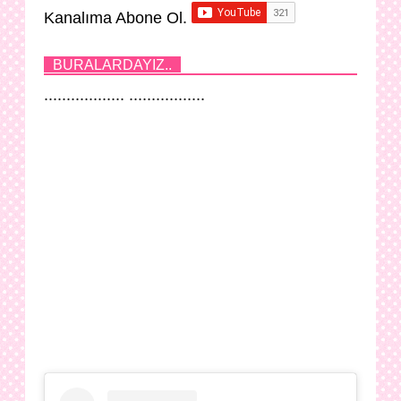
Kanalıma Abone Ol.
BURALARDAYIZ..
.................. .................