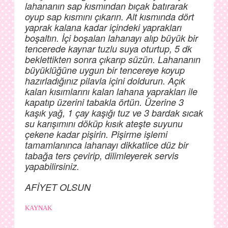
lahananın sap kısmından bıçak batırarak
oyup sap kısmını çıkarın. Alt kısmında dört
yaprak kalana kadar içindeki yaprakları
boşaltın. İçi boşalan lahanayı alıp büyük bir
tencerede kaynar tuzlu suya oturtup, 5 dk
beklettikten sonra çıkarıp süzün. Lahananın
büyüklüğüne uygun bir tencereye koyup
hazırladığınız pilavla içini doldurun. Açık
kalan kısımlarını kalan lahana yaprakları ile
kapatıp üzerini tabakla örtün. Üzerine 3
kaşık yağ, 1 çay kaşığı tuz ve 3 bardak sıcak
su karışımını döküp kısık ateşte suyunu
çekene kadar pişirin. Pişirme işlemi
tamamlanınca lahanayı dikkatlice düz bir
tabağa ters çevirip, dilimleyerek servis
yapabilirsiniz.
AFİYET OLSUN
KAYNAK