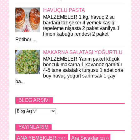
HAVUÇLU PASTA
MALZEMELER 1 kg. havuç 2 su
bardağı toz şeker 4 yemek kaşığı
tepeleme nişasta 2 paket vanilya 1
limon kabuğu rendesi 2 paket
Pötibör ...
MAKARNA SALATASI YOĞURTLU
MALZEMELER Yarım paket küçük
boncuk makarna 1 kavanoz garnitür
4-5 tane salatalık turşusu 1 adet orta
boy havuç yoğurt sarımsak 1 çay
ba...
BLOG ARŞIVI
YAYINLARIM
ANA YEMEKLER
Ara Sıcaklar
(447)
(237)