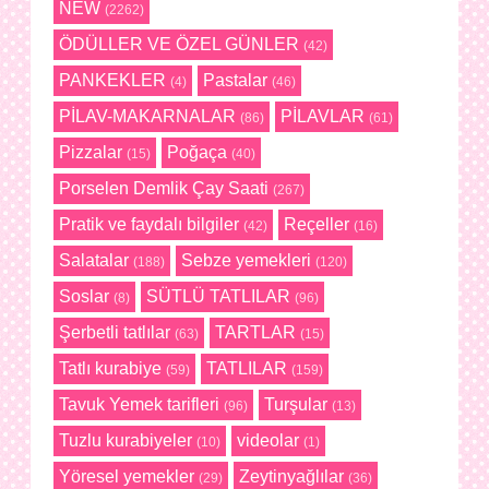
NEW
(2262)
ÖDÜLLER VE ÖZEL GÜNLER
(42)
PANKEKLER
Pastalar
(4)
(46)
PİLAV-MAKARNALAR
PİLAVLAR
(86)
(61)
Pizzalar
Poğaça
(15)
(40)
Porselen Demlik Çay Saati
(267)
Pratik ve faydalı bilgiler
Reçeller
(42)
(16)
Salatalar
Sebze yemekleri
(188)
(120)
Soslar
SÜTLÜ TATLILAR
(8)
(96)
Şerbetli tatlılar
TARTLAR
(63)
(15)
Tatlı kurabiye
TATLILAR
(59)
(159)
Tavuk Yemek tarifleri
Turşular
(96)
(13)
Tuzlu kurabiyeler
videolar
(10)
(1)
Yöresel yemekler
Zeytinyağlılar
(29)
(36)