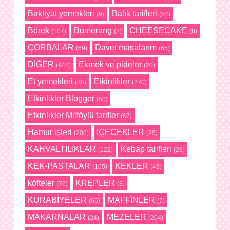
Bakliyat yemekleri
Balık tarifleri
(9)
(54)
Börek
Bumerang
CHEESECAKE
(107)
(2)
(8)
ÇORBALAR
Davet masalarım
(69)
(65)
DİĞER
Ekmek ve pideler
(942)
(20)
Et yemekleri
Etkinlikler
(30)
(270)
Etkinlikler Blogger
(50)
Etkinlikler Milföylü tarifler
(67)
Hamur işleri
İÇECEKLER
(206)
(29)
KAHVALTILIKLAR
Kebap tarifleri
(122)
(29)
KEK-PASTALAR
KEKLER
(105)
(43)
köfteler
KREPLER
(76)
(8)
KURABİYELER
MAFFİNLER
(66)
(7)
MAKARNALAR
MEZELER
(24)
(204)