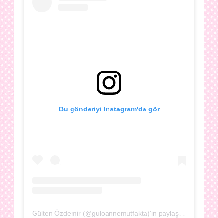
Bu gönderiyi Instagram'da gör
Gülten Özdemir (@guloannemutfakta)'in paylaştığı bir gönderi