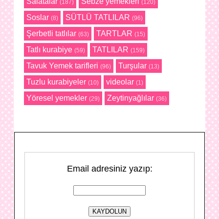
Salatalar
Sebze yemekleri
(187)
(120)
Soslar
SÜTLÜ TATLILAR
(8)
(96)
Şerbetli tatlılar
TARTLAR
(63)
(15)
Tatlı kurabiye
TATLILAR
(59)
(159)
Tavuk Yemek tarifleri
Turşular
(96)
(13)
Tuzlu kurabiyeler
videolar
(10)
(1)
Yöresel yemekler
Zeytinyağlılar
(29)
(36)
Email adresiniz yazıp: