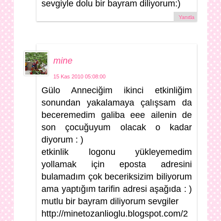
sevgiyle dolu bir bayram diliyorum:)
Yanıtla
mine
15 Kas 2010 05:08:00
Gülo Anneciğim ikinci etkinliğim
sonundan yakalamaya çalışsam da
beceremedim galiba eee ailenin de
son çocuğuyum olacak o kadar
diyorum : )
etkinlik logonu yükleyemedim
yollamak için eposta adresini
bulamadım çok beceriksizim biliyorum
ama yaptığım tarifin adresi aşağıda : )
mutlu bir bayram diliyorum sevgiler
http://minetozanlioglu.blogspot.com/2