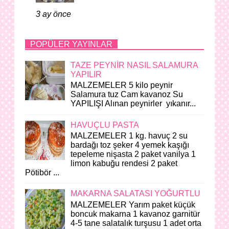
3 ay önce
POPÜLER YAYINLAR
TAZE PEYNİR NASIL SALAMURA
YAPILIR
MALZEMELER 5 kilo peynir
Salamura tuz Cam kavanoz Su
YAPILIŞI Alınan peynirler yıkanır...
HAVUÇLU PASTA
MALZEMELER 1 kg. havuç 2 su
bardağı toz şeker 4 yemek kaşığı
tepeleme nişasta 2 paket vanilya 1
limon kabuğu rendesi 2 paket
Pötibör ...
MAKARNA SALATASI YOĞURTLU
MALZEMELER Yarım paket küçük
boncuk makarna 1 kavanoz garnitür
4-5 tane salatalık turşusu 1 adet orta