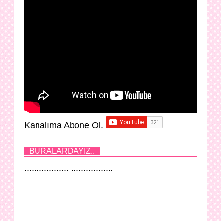
Kanalıma Abone Ol.
BURALARDAYIZ..
.................. .................