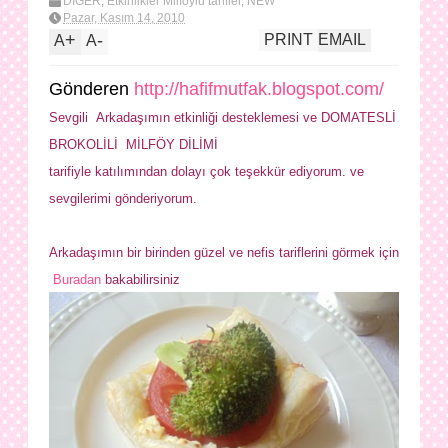
DİĞER
,
Etkinlikler Milföylü tarifler
,
NEW
Pazar, Kasım 14, 2010
+
-
PRINT
EMAIL
A
A
Gönderen
http://hafifmutfak.blogspot.com/
Sevgili Arkadaşımın etkinliği desteklemesi ve DOMATESLİ
BROKOLİLİ MİLFÖY DİLİMİ
tarifiyle katılımından dolayı çok teşekkür ediyorum. ve
sevgilerimi gönderiyorum.
Arkadaşımın bir birinden güzel ve nefis tariflerini görmek için
Buradan
bakabilirsiniz