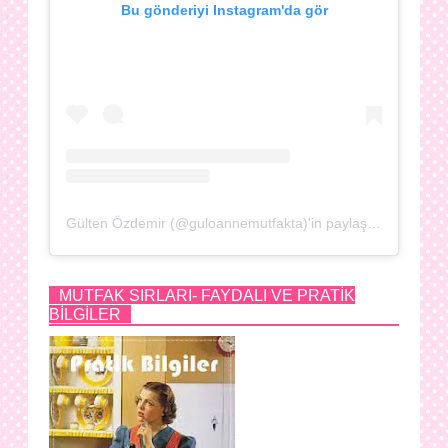
Bu gönderiyi Instagram'da gör
Gülten Özdemir (@guloannemutfakta)'in paylaştığı bir gönderi
MUTFAK SIRLARI- FAYDALI VE PRATİK
BİLGİLER