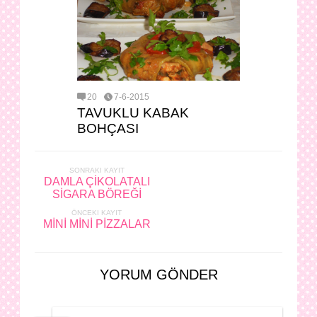
20
7-6-2015
TAVUKLU KABAK
BOHÇASI
SONRAKI KAYIT
DAMLA ÇİKOLATALI
SİGARA BÖREĞİ
ÖNCEKI KAYIT
MİNİ MİNİ PİZZALAR
YORUM GÖNDER