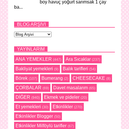
boy havuç yoğurt sarımsak 1 çay
ba...
BLOG ARŞIVI
YAYINLARIM
ANA YEMEKLER
Ara Sıcaklar
(447)
(237)
Bakliyat yemekleri
Balık tarifleri
(9)
(54)
Börek
Bumerang
CHEESECAKE
(107)
(2)
(8)
ÇORBALAR
Davet masalarım
(69)
(65)
DİĞER
Ekmek ve pideler
(940)
(20)
Et yemekleri
Etkinlikler
(30)
(270)
Etkinlikler Blogger
(50)
Etkinlikler Milföylü tarifler
(67)