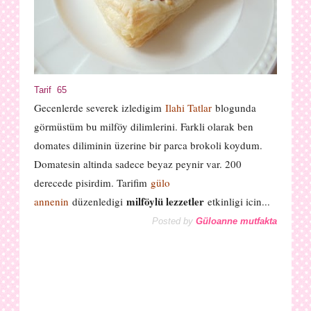
Tarif 65
Gecenlerde severek izledigim
Ilahi Tatlar
blogunda
görmüstüm bu milföy dilimlerini. Farkli olarak ben
domates diliminin üzerine bir parca brokoli koydum.
Domatesin altinda sadece beyaz peynir var. 200
derecede pisirdim. Tarifim
gülo
milföylü lezzetler
annenin
düzenledigi
etkinligi icin...
Posted by
Güloanne mutfakta