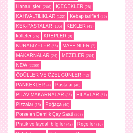
Hamur işleri
İÇECEKLER
(206)
(28)
KAHVALTILIKLAR
Kebap tarifleri
(122)
(29)
KEK-PASTALAR
KEKLER
(105)
(43)
köfteler
KREPLER
(76)
(8)
KURABİYELER
MAFFİNLER
(66)
(7)
MAKARNALAR
MEZELER
(24)
(204)
NEW
(2260)
ÖDÜLLER VE ÖZEL GÜNLER
(42)
PANKEKLER
Pastalar
(4)
(46)
PİLAV-MAKARNALAR
PİLAVLAR
(86)
(61)
Pizzalar
Poğaça
(15)
(40)
Porselen Demlik Çay Saati
(267)
Pratik ve faydalı bilgiler
Reçeller
(42)
(16)