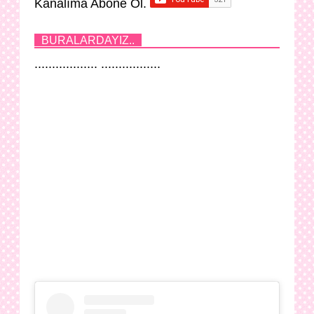
Kanalıma Abone Ol.
BURALARDAYIZ..
.................. .................