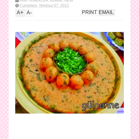
ANA YEMEKLER
,
köfteler
,
NEW
Cumartesi, Temmuz 07, 2012
+
-
PRINT
EMAIL
A
A