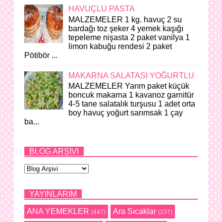
HAVUÇLU PASTA
MALZEMELER 1 kg. havuç 2 su
bardağı toz şeker 4 yemek kaşığı
tepeleme nişasta 2 paket vanilya 1
limon kabuğu rendesi 2 paket
Pötibör ...
MAKARNA SALATASI YOĞURTLU
MALZEMELER Yarım paket küçük
boncuk makarna 1 kavanoz garnitür
4-5 tane salatalık turşusu 1 adet orta
boy havuç yoğurt sarımsak 1 çay
ba...
BLOG ARŞIVI
YAYINLARIM
ANA YEMEKLER
Ara Sıcaklar
(447)
(237)