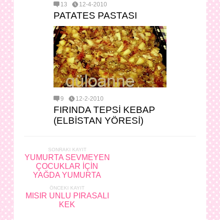
13
12-4-2010
PATATES PASTASI
9
12-2-2010
FIRINDA TEPSİ KEBAP
(ELBİSTAN YÖRESİ)
SONRAKI KAYIT
YUMURTA SEVMEYEN
ÇOCUKLAR İÇİN
YAĞDA YUMURTA
ÖNCEKI KAYIT
MISIR UNLU PIRASALI
KEK