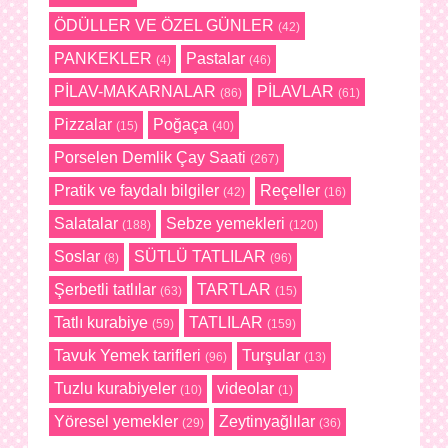
ÖDÜLLER VE ÖZEL GÜNLER
(42)
PANKEKLER
Pastalar
(4)
(46)
PİLAV-MAKARNALAR
PİLAVLAR
(86)
(61)
Pizzalar
Poğaça
(15)
(40)
Porselen Demlik Çay Saati
(267)
Pratik ve faydalı bilgiler
Reçeller
(42)
(16)
Salatalar
Sebze yemekleri
(188)
(120)
Soslar
SÜTLÜ TATLILAR
(8)
(96)
Şerbetli tatlılar
TARTLAR
(63)
(15)
Tatlı kurabiye
TATLILAR
(59)
(159)
Tavuk Yemek tarifleri
Turşular
(96)
(13)
Tuzlu kurabiyeler
videolar
(10)
(1)
Yöresel yemekler
Zeytinyağlılar
(29)
(36)