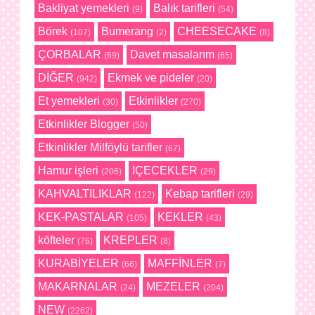
Bakliyat yemekleri
Balık tarifleri
(9)
(54)
Börek
Bumerang
CHEESECAKE
(107)
(2)
(8)
ÇORBALAR
Davet masalarım
(69)
(65)
DİĞER
Ekmek ve pideler
(942)
(20)
Et yemekleri
Etkinlikler
(30)
(270)
Etkinlikler Blogger
(50)
Etkinlikler Milföylü tarifler
(67)
Hamur işleri
İÇECEKLER
(206)
(29)
KAHVALTILIKLAR
Kebap tarifleri
(122)
(29)
KEK-PASTALAR
KEKLER
(105)
(43)
köfteler
KREPLER
(76)
(8)
KURABİYELER
MAFFİNLER
(66)
(7)
MAKARNALAR
MEZELER
(24)
(204)
NEW
(2262)