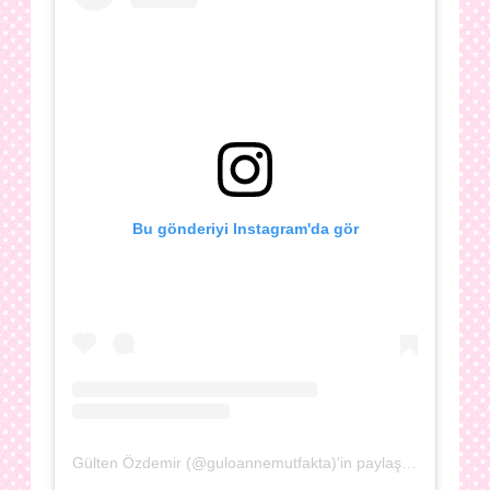
Bu gönderiyi Instagram'da gör
Gülten Özdemir (@guloannemutfakta)'in paylaştığı bir gönderi