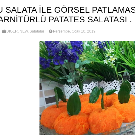
U SALATA İLE GÖRSEL PATLAMAS
ARNİTÜRLÜ PATATES SALATASI .
DİĞER
,
NEW
,
Salatalar
Perşembe, Ocak 10, 2019