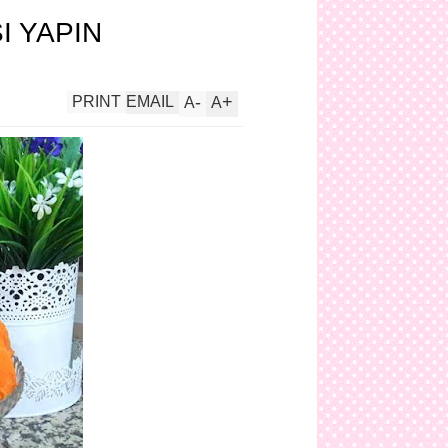
I YAPIN
-
+
PRINT
EMAIL
A
A