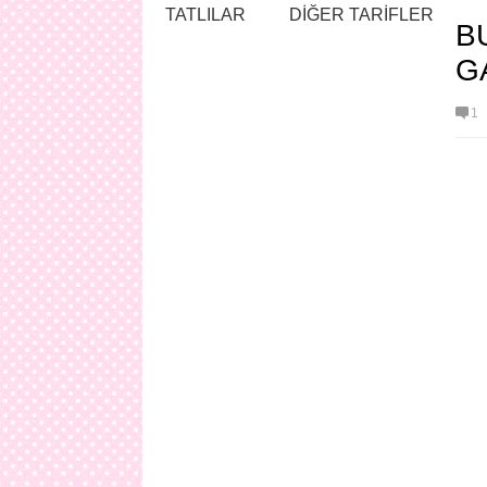
TATLILAR
DİĞER TARİFLER
B
G
1