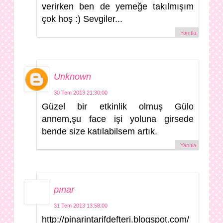
verirken ben de yemeğe takılmışım
çok hoş :) Sevgiler...
Yanıtla
Unknown
30 Tem 2013 21:30:00
Güzel bir etkinlik olmuş Gülo
annem,şu face işi yoluna girsede
bende size katılabilsem artık.
Yanıtla
pınar
31 Tem 2013 13:58:00
http://pinarintarifdefteri.blogspot.com/