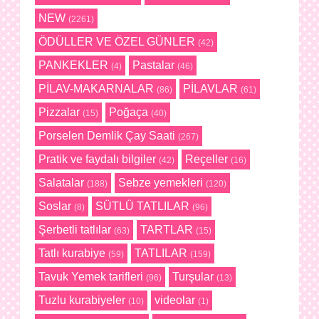
NEW
(2261)
ÖDÜLLER VE ÖZEL GÜNLER
(42)
PANKEKLER
Pastalar
(4)
(46)
PİLAV-MAKARNALAR
PİLAVLAR
(86)
(61)
Pizzalar
Poğaça
(15)
(40)
Porselen Demlik Çay Saati
(267)
Pratik ve faydalı bilgiler
Reçeller
(42)
(16)
Salatalar
Sebze yemekleri
(188)
(120)
Soslar
SÜTLÜ TATLILAR
(8)
(96)
Şerbetli tatlılar
TARTLAR
(63)
(15)
Tatlı kurabiye
TATLILAR
(59)
(159)
Tavuk Yemek tarifleri
Turşular
(96)
(13)
Tuzlu kurabiyeler
videolar
(10)
(1)