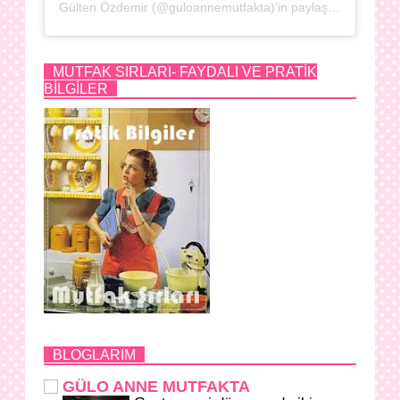
Gülten Özdemir (@guloannemutfakta)'in paylaştığı bir gönderi
MUTFAK SIRLARI- FAYDALI VE PRATİK
BİLGİLER
BLOGLARIM
GÜLO ANNE MUTFAKTA