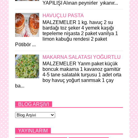
YAPILIŞI Alınan peynirler yıkanır...
HAVUÇLU PASTA
MALZEMELER 1 kg. havuç 2 su
bardağı toz şeker 4 yemek kaşığı
tepeleme nişasta 2 paket vanilya 1
limon kabuğu rendesi 2 paket
Pötibör ...
MAKARNA SALATASI YOĞURTLU
MALZEMELER Yarım paket küçük
boncuk makarna 1 kavanoz garnitür
4-5 tane salatalık turşusu 1 adet orta
boy havuç yoğurt sarımsak 1 çay
ba...
BLOG ARŞIVI
YAYINLARIM