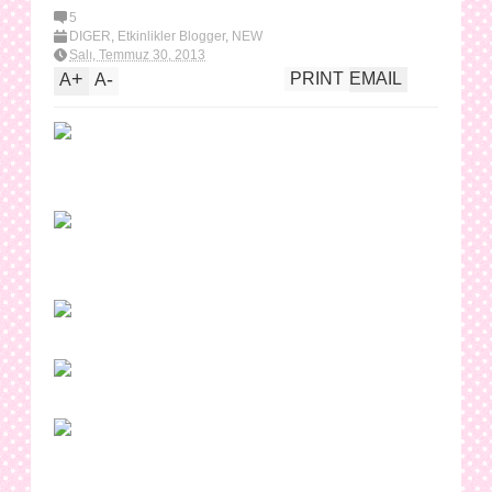
5
DİĞER
,
Etkinlikler Blogger
,
NEW
Salı, Temmuz 30, 2013
+
-
PRINT
EMAIL
A
A