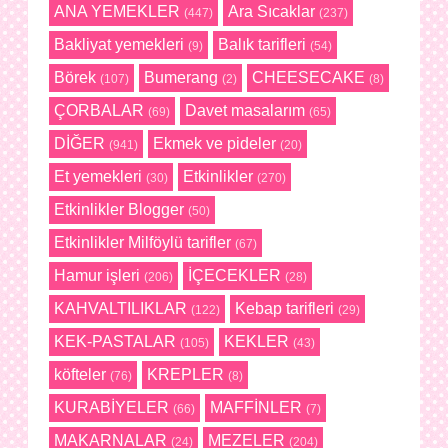
ANA YEMEKLER
Ara Sıcaklar
(447)
(237)
Bakliyat yemekleri
Balık tarifleri
(9)
(54)
Börek
Bumerang
CHEESECAKE
(107)
(2)
(8)
ÇORBALAR
Davet masalarım
(69)
(65)
DİĞER
Ekmek ve pideler
(941)
(20)
Et yemekleri
Etkinlikler
(30)
(270)
Etkinlikler Blogger
(50)
Etkinlikler Milföylü tarifler
(67)
Hamur işleri
İÇECEKLER
(206)
(28)
KAHVALTILIKLAR
Kebap tarifleri
(122)
(29)
KEK-PASTALAR
KEKLER
(105)
(43)
köfteler
KREPLER
(76)
(8)
KURABİYELER
MAFFİNLER
(66)
(7)
MAKARNALAR
MEZELER
(24)
(204)