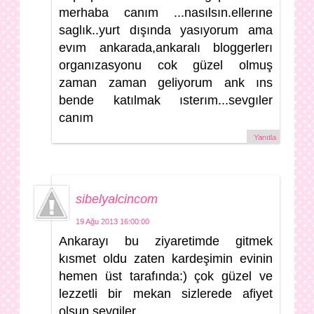
merhaba canım ...nasılsın.ellerıne
saglık..yurt dışında yasıyorum ama
evım ankarada,ankaralı bloggerlerı
organızasyonu cok güzel olmuş
zaman zaman geliyorum ank ıns
bende katılmak ısterım...sevgıler
canım
Yanıtla
sibelyalcincom
19 Ağu 2013 16:00:00
Ankarayı bu ziyaretimde gitmek
kısmet oldu zaten kardeşimin evinin
hemen üst tarafında:) çok güzel ve
lezzetli bir mekan sizlerede afiyet
olsun sevgiler