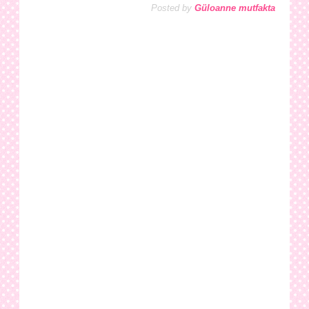
Posted by
Güloanne mutfakta