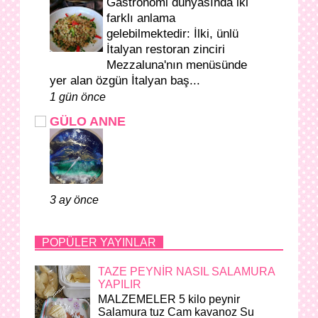
Gastronomi dünyasında iki
farklı anlama
gelebilmektedir: İlki, ünlü
İtalyan restoran zinciri
Mezzaluna'nın menüsünde
yer alan özgün İtalyan baş...
1 gün önce
GÜLO ANNE
3 ay önce
POPÜLER YAYINLAR
TAZE PEYNİR NASIL SALAMURA
YAPILIR
MALZEMELER 5 kilo peynir
Salamura tuz Cam kavanoz Su