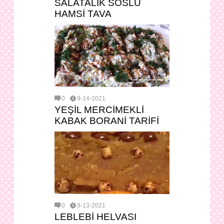
SALATALIK SOSLU
HAMSİ TAVA
0
9-14-2021
YEŞİL MERCİMEKLİ
KABAK BORANİ TARİFİ
0
9-13-2021
LEBLEBİ HELVASI