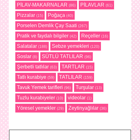
PİLAV-MAKARNALAR
PİLAVLAR
(86)
(61)
Pizzalar
Poğaça
(15)
(40)
Porselen Demlik Çay Saati
(267)
Pratik ve faydalı bilgiler
Reçeller
(42)
(16)
Salatalar
Sebze yemekleri
(188)
(120)
Soslar
SÜTLÜ TATLILAR
(8)
(96)
Şerbetli tatlılar
TARTLAR
(63)
(15)
Tatlı kurabiye
TATLILAR
(59)
(159)
Tavuk Yemek tarifleri
Turşular
(96)
(13)
Tuzlu kurabiyeler
videolar
(10)
(1)
Yöresel yemekler
Zeytinyağlılar
(29)
(36)