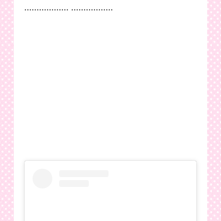
.................. .................