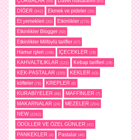
ÇORBALAR
Davet masalarım
(69)
(65)
DİĞER
Ekmek ve pideler
(942)
(20)
Et yemekleri
Etkinlikler
(30)
(270)
Etkinlikler Blogger
(50)
Etkinlikler Milföylü tarifler
(67)
Hamur işleri
İÇECEKLER
(206)
(29)
KAHVALTILIKLAR
Kebap tarifleri
(122)
(29)
KEK-PASTALAR
KEKLER
(105)
(43)
köfteler
KREPLER
(76)
(8)
KURABİYELER
MAFFİNLER
(66)
(7)
MAKARNALAR
MEZELER
(24)
(204)
NEW
(2262)
ÖDÜLLER VE ÖZEL GÜNLER
(42)
PANKEKLER
Pastalar
(4)
(46)