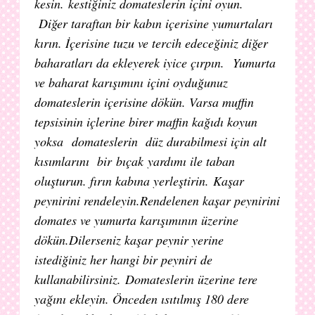
kesin.
kestiğiniz domateslerin içini oyun.
Diğer taraftan bir kabın içerisine yumurtaları
kırın. İçerisine tuzu ve tercih edeceğiniz diğer
baharatları da ekleyerek iyice çırpın.
Yumurta
ve baharat karışımını içini oyduğunuz
domateslerin içerisine dökün. Varsa muffin
tepsisinin içlerine birer maffin kağıdı koyun
yoksa
domateslerin düz durabilmesi için alt
kısımlarını bir
bıçak
yardımı ile taban
oluşturun. fırın kabına yerleştirin.
Kaşar
peynirini rendeleyin.
Rendelenen kaşar peynirini
domates ve yumurta karışımının üzerine
dökün.Dilerseniz kaşar peynir yerine
istediğiniz her hangi bir peyniri de
kullanabilirsiniz.
Domateslerin üzerine tere
yağını ekleyin. Önceden ısıtılmış 180 dere