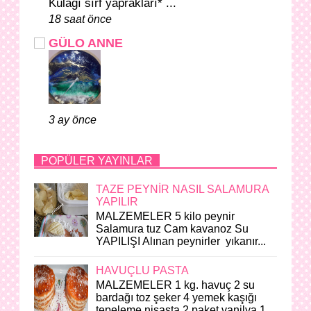
Kulağı sırf yaprakları* ...
18 saat önce
GÜLO ANNE
3 ay önce
POPÜLER YAYINLAR
TAZE PEYNİR NASIL SALAMURA
YAPILIR
MALZEMELER 5 kilo peynir
Salamura tuz Cam kavanoz Su
YAPILIŞI Alınan peynirler yıkanır...
HAVUÇLU PASTA
MALZEMELER 1 kg. havuç 2 su
bardağı toz şeker 4 yemek kaşığı
tepeleme nişasta 2 paket vanilya 1