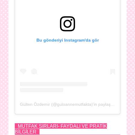
Bu gönderiyi Instagram'da gör
Gülten Özdemir (@guloannemutfakta)'in paylaştığı bir gönderi
MUTFAK SIRLARI- FAYDALI VE PRATİK
BİLGİLER