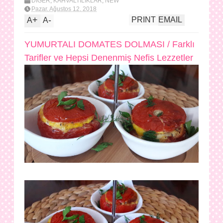
DİĞER
,
KAHVALTILIKLAR
,
NEW
Pazar, Ağustos 12, 2018
+
-
PRINT
EMAIL
A
A
YUMURTALI DOMATES DOLMASI / Farklı
Tarifler ve Hepsi Denenmiş Nefis Lezzetler