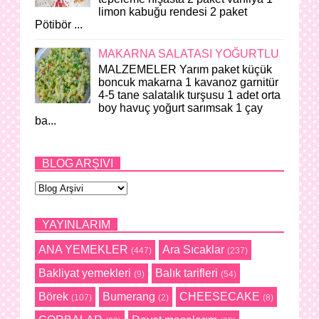
limon kabuğu rendesi 2 paket
Pötibör ...
MAKARNA SALATASI YOĞURTLU
MALZEMELER Yarım paket küçük
boncuk makarna 1 kavanoz garnitür
4-5 tane salatalık turşusu 1 adet orta
boy havuç yoğurt sarımsak 1 çay
ba...
BLOG ARŞIVI
YAYINLARIM
ANA YEMEKLER
Ara Sıcaklar
(447)
(237)
Bakliyat yemekleri
Balık tarifleri
(9)
(54)
Börek
Bumerang
CHEESECAKE
(107)
(2)
(8)