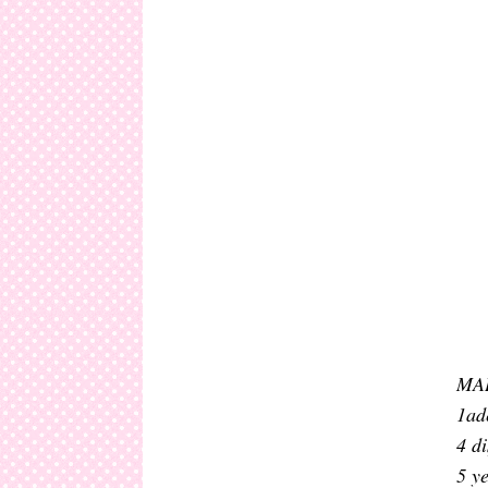
MA
1ad
4 d
5 y