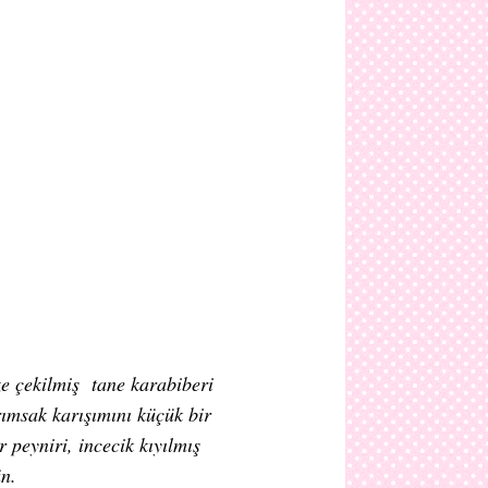
ze çekilmiş tane karabiberi
ımsak karışımını küçük bir
 peyniri, incecik kıyılmış
ün.