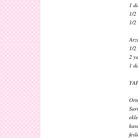
1 da
1/2 
1/2
Arz
1/2
2 ya
1 da
YAP
Orta
Sar
ekl
kase
fesl