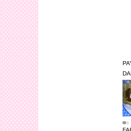
PA
DA
0
FA