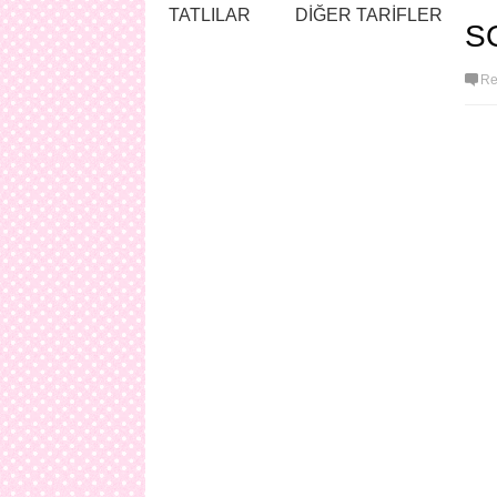
TATLILAR
DİĞER TARİFLER
S
Re