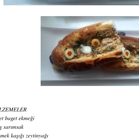
LZEMELER
et baget ekmeği
iş sarımsak
emek kaşığı zeytinyağı