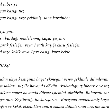
l biberiye
çay kaşığı tuz
 çay kaşığı taze çekilmiş tane karabiber
uya göre
 su bardağı rendelenmiş kaşar peyniri
prak fesleğen veya 1 tatlı kaşığı kuru
fesleğen
l taze kekik veya 1çay kaşığı kuru kekik
ILIŞI
dan ikiye kestiğiniz baget ekmeğini verev şeklinde dilimleyin.
ımsakları, tuz ile havanda dövün. Ayıkladığınız biberiye ve ta
edikten sonra havanda dövme işlemini sürdürün. Baharatlı sar
ye alın. Zeytinyağı ile karıştırın. Karışıma rendelenmiş kaşar
eğen ve kekik ekledikten sonra ekmek dilimlerinin üzerine sür