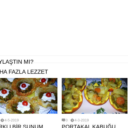
YLAŞTIN MI?
HA FAZLA LEZZET
4-5-2019
0
4-3-2019
RKLI BİR SUNUM
PORTAKAL KABUĞU