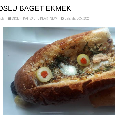
OSLU BAGET EKMEK
ply
DİĞER
,
KAHVALTILIKLAR
,
NEW
Salı, Mart 05, 2024