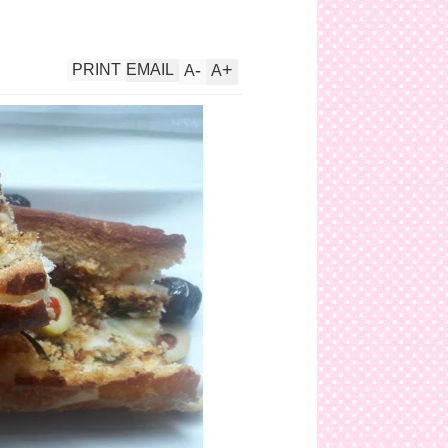
-
+
PRINT
EMAIL
A
A