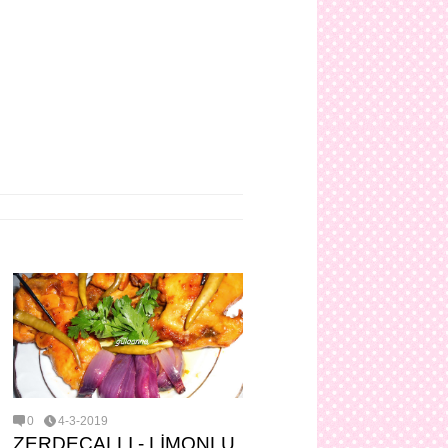
0
4-3-2019
ZERDEÇALLI - LİMONLU