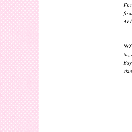
Fırı
fır
AF
NO
tuz
Bay
ekme