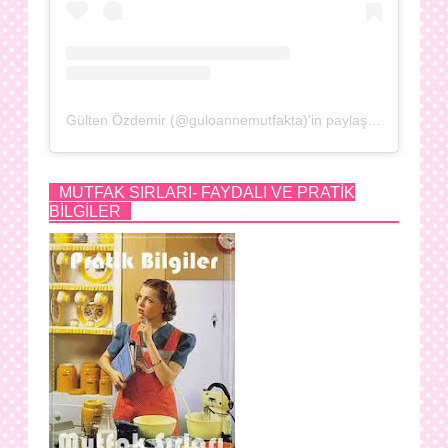
Gülten Özdemir (@guloannemutfakta)'in paylaştığı bir gönderi
MUTFAK SIRLARI- FAYDALI VE PRATİK
BİLGİLER