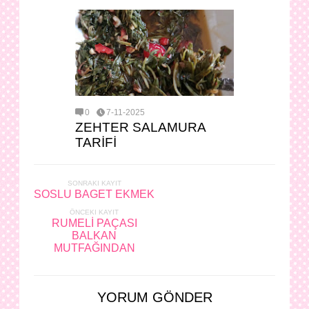
0
7-11-2025
ZEHTER SALAMURA
TARİFİ
SONRAKI KAYIT
SOSLU BAGET EKMEK
ÖNCEKI KAYIT
RUMELİ PAÇASI
BALKAN
MUTFAĞINDAN
YORUM GÖNDER