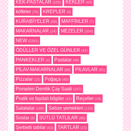
KEK-PASTALAR
KEKLER
(105)
(43)
köfteler
KREPLER
(76)
(8)
KURABİYELER
MAFFİNLER
(66)
(7)
MAKARNALAR
MEZELER
(24)
(204)
NEW
(2261)
ÖDÜLLER VE ÖZEL GÜNLER
(42)
PANKEKLER
Pastalar
(4)
(46)
PİLAV-MAKARNALAR
PİLAVLAR
(86)
(61)
Pizzalar
Poğaça
(15)
(40)
Porselen Demlik Çay Saati
(267)
Pratik ve faydalı bilgiler
Reçeller
(42)
(16)
Salatalar
Sebze yemekleri
(188)
(120)
Soslar
SÜTLÜ TATLILAR
(8)
(96)
Şerbetli tatlılar
TARTLAR
(63)
(15)