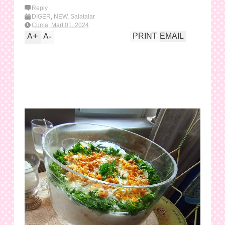
Reply
DİĞER
,
NEW
,
Salatalar
Cuma, Mart 01, 2024
+
-
PRINT
EMAIL
A
A