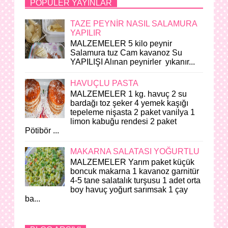
POPÜLER YAYINLAR
TAZE PEYNİR NASIL SALAMURA
YAPILIR
MALZEMELER 5 kilo peynir
Salamura tuz Cam kavanoz Su
YAPILIŞI Alınan peynirler yıkanır...
HAVUÇLU PASTA
MALZEMELER 1 kg. havuç 2 su
bardağı toz şeker 4 yemek kaşığı
tepeleme nişasta 2 paket vanilya 1
limon kabuğu rendesi 2 paket
Pötibör ...
MAKARNA SALATASI YOĞURTLU
MALZEMELER Yarım paket küçük
boncuk makarna 1 kavanoz garnitür
4-5 tane salatalık turşusu 1 adet orta
boy havuç yoğurt sarımsak 1 çay
ba...