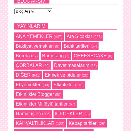
BLOG ARŞIVI
YAYINLARIM
ANA YEMEKLER
Ara Sıcaklar
(447)
(237)
Bakliyat yemekleri
Balık tarifleri
(9)
(54)
Börek
Bumerang
CHEESECAKE
(107)
(2)
(8)
ÇORBALAR
Davet masalarım
(69)
(65)
DİĞER
Ekmek ve pideler
(941)
(20)
Et yemekleri
Etkinlikler
(30)
(270)
Etkinlikler Blogger
(50)
Etkinlikler Milföylü tarifler
(67)
Hamur işleri
İÇECEKLER
(206)
(28)
KAHVALTILIKLAR
Kebap tarifleri
(122)
(29)