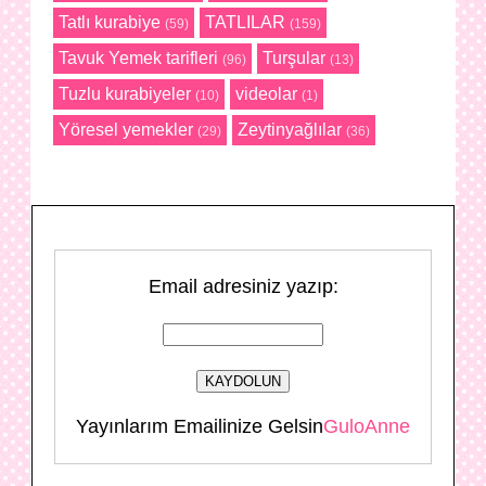
Tatlı kurabiye
TATLILAR
(59)
(159)
Tavuk Yemek tarifleri
Turşular
(96)
(13)
Tuzlu kurabiyeler
videolar
(10)
(1)
Yöresel yemekler
Zeytinyağlılar
(29)
(36)
Email adresiniz yazıp:
Yayınlarım Emailinize Gelsin
GuloAnne