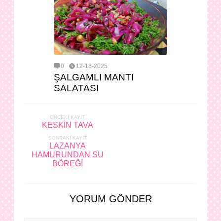
0
12-18-2025
ŞALGAMLI MANTI
SALATASI
ÖNCEKI KAYIT
KESKİN TAVA
SONRAKI KAYIT
LAZANYA
HAMURUNDAN SU
BÖREĞİ
YORUM GÖNDER