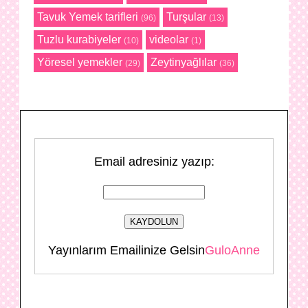
Tavuk Yemek tarifleri
Turşular
(96)
(13)
Tuzlu kurabiyeler
videolar
(10)
(1)
Yöresel yemekler
Zeytinyağlılar
(29)
(36)
Email adresiniz yazıp:
Yayınlarım Emailinize Gelsin
GuloAnne