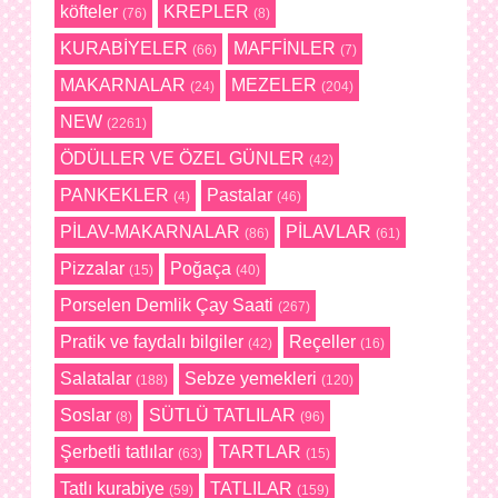
köfteler
KREPLER
(76)
(8)
KURABİYELER
MAFFİNLER
(66)
(7)
MAKARNALAR
MEZELER
(24)
(204)
NEW
(2261)
ÖDÜLLER VE ÖZEL GÜNLER
(42)
PANKEKLER
Pastalar
(4)
(46)
PİLAV-MAKARNALAR
PİLAVLAR
(86)
(61)
Pizzalar
Poğaça
(15)
(40)
Porselen Demlik Çay Saati
(267)
Pratik ve faydalı bilgiler
Reçeller
(42)
(16)
Salatalar
Sebze yemekleri
(188)
(120)
Soslar
SÜTLÜ TATLILAR
(8)
(96)
Şerbetli tatlılar
TARTLAR
(63)
(15)
Tatlı kurabiye
TATLILAR
(59)
(159)