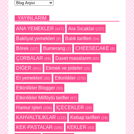
YAYINLARIM
ANA YEMEKLER
Ara Sıcaklar
(447)
(237)
Bakliyat yemekleri
Balık tarifleri
(9)
(54)
Börek
Bumerang
CHEESECAKE
(107)
(2)
(8)
ÇORBALAR
Davet masalarım
(69)
(65)
DİĞER
Ekmek ve pideler
(941)
(20)
Et yemekleri
Etkinlikler
(30)
(270)
Etkinlikler Blogger
(50)
Etkinlikler Milföylü tarifler
(67)
Hamur işleri
İÇECEKLER
(206)
(28)
KAHVALTILIKLAR
Kebap tarifleri
(122)
(29)
KEK-PASTALAR
KEKLER
(105)
(43)