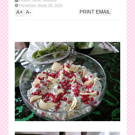
DİĞER
,
NEW
,
Salatalar
Perşembe, Nisan 09, 2026
+
-
PRINT
EMAIL
A
A