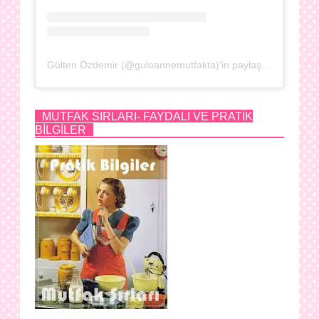
Gülten Özdemir (@guloannemutfakta)'in paylaştığı bir gönderi
MUTFAK SIRLARI- FAYDALI VE PRATİK
BİLGİLER