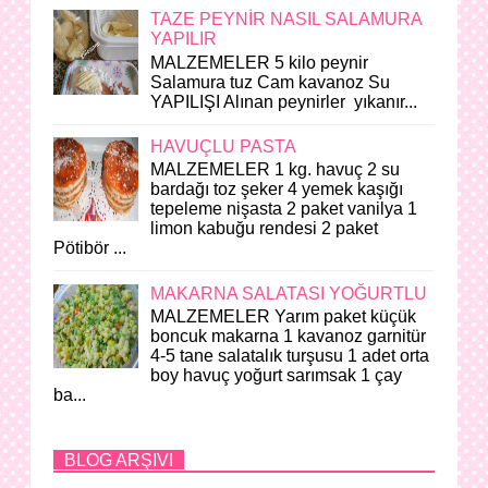
TAZE PEYNİR NASIL SALAMURA
YAPILIR
MALZEMELER 5 kilo peynir
Salamura tuz Cam kavanoz Su
YAPILIŞI Alınan peynirler yıkanır...
HAVUÇLU PASTA
MALZEMELER 1 kg. havuç 2 su
bardağı toz şeker 4 yemek kaşığı
tepeleme nişasta 2 paket vanilya 1
limon kabuğu rendesi 2 paket
Pötibör ...
MAKARNA SALATASI YOĞURTLU
MALZEMELER Yarım paket küçük
boncuk makarna 1 kavanoz garnitür
4-5 tane salatalık turşusu 1 adet orta
boy havuç yoğurt sarımsak 1 çay
ba...
BLOG ARŞIVI