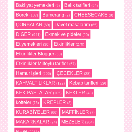
Bakliyat yemekleri
Balık tarifleri
(9)
(54)
Börek
Bumerang
CHEESECAKE
(107)
(2)
(8)
ÇORBALAR
Davet masalarım
(69)
(65)
DİĞER
Ekmek ve pideler
(941)
(20)
Et yemekleri
Etkinlikler
(30)
(270)
Etkinlikler Blogger
(50)
Etkinlikler Milföylü tarifler
(67)
Hamur işleri
İÇECEKLER
(206)
(28)
KAHVALTILIKLAR
Kebap tarifleri
(122)
(29)
KEK-PASTALAR
KEKLER
(105)
(43)
köfteler
KREPLER
(76)
(8)
KURABİYELER
MAFFİNLER
(66)
(7)
MAKARNALAR
MEZELER
(24)
(204)
NEW
(2261)