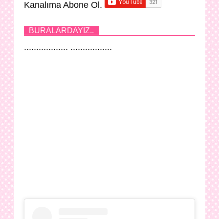
Kanalıma Abone Ol.
BURALARDAYIZ..
.................. .................