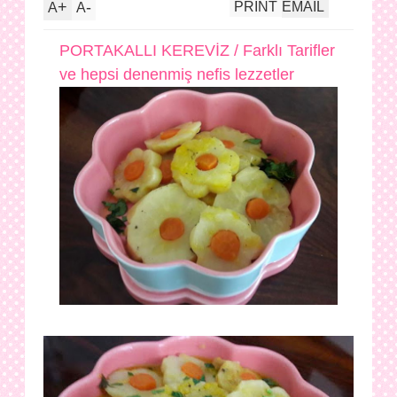
+
-
PRINT
EMAIL
A
A
PORTAKALLI KEREVİZ / Farklı Tarifler
ve hepsi denenmiş nefis lezzetler