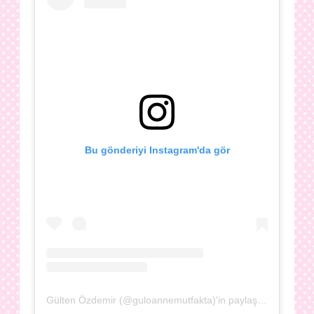
Bu gönderiyi Instagram'da gör
Gülten Özdemir (@guloannemutfakta)'in paylaştığı bir gönderi