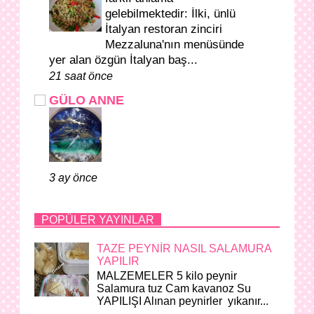
gelebilmektedir: İlki, ünlü
İtalyan restoran zinciri
Mezzaluna'nın menüsünde
yer alan özgün İtalyan baş...
21 saat önce
GÜLO ANNE
3 ay önce
POPÜLER YAYINLAR
TAZE PEYNİR NASIL SALAMURA
YAPILIR
MALZEMELER 5 kilo peynir
Salamura tuz Cam kavanoz Su
YAPILIŞI Alınan peynirler yıkanır...