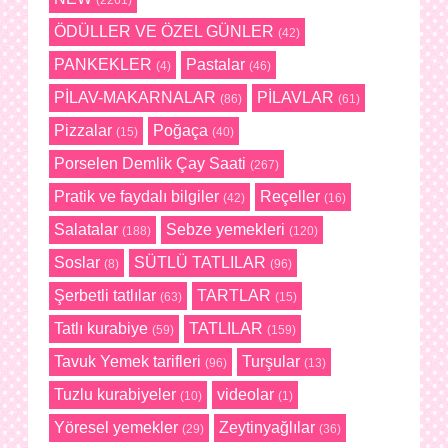
ÖDÜLLER VE ÖZEL GÜNLER
(42)
PANKEKLER
Pastalar
(4)
(46)
PİLAV-MAKARNALAR
PİLAVLAR
(86)
(61)
Pizzalar
Poğaça
(15)
(40)
Porselen Demlik Çay Saati
(267)
Pratik ve faydalı bilgiler
Reçeller
(42)
(16)
Salatalar
Sebze yemekleri
(188)
(120)
Soslar
SÜTLÜ TATLILAR
(8)
(96)
Şerbetli tatlılar
TARTLAR
(63)
(15)
Tatlı kurabiye
TATLILAR
(59)
(159)
Tavuk Yemek tarifleri
Turşular
(96)
(13)
Tuzlu kurabiyeler
videolar
(10)
(1)
Yöresel yemekler
Zeytinyağlılar
(29)
(36)