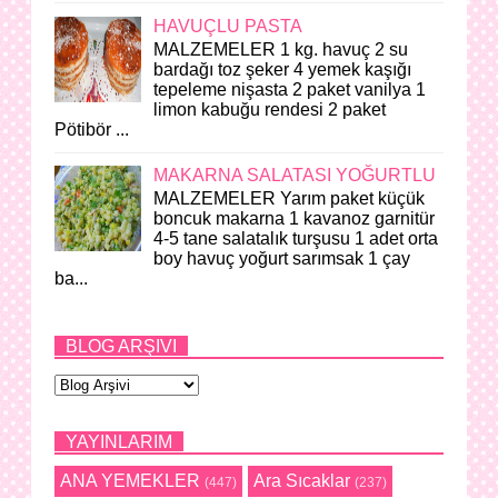
HAVUÇLU PASTA
MALZEMELER 1 kg. havuç 2 su
bardağı toz şeker 4 yemek kaşığı
tepeleme nişasta 2 paket vanilya 1
limon kabuğu rendesi 2 paket
Pötibör ...
MAKARNA SALATASI YOĞURTLU
MALZEMELER Yarım paket küçük
boncuk makarna 1 kavanoz garnitür
4-5 tane salatalık turşusu 1 adet orta
boy havuç yoğurt sarımsak 1 çay
ba...
BLOG ARŞIVI
YAYINLARIM
ANA YEMEKLER
Ara Sıcaklar
(447)
(237)