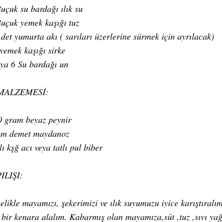
uçuk su bardağı ılık su
uçuk yemek kaşığı tuz
det yumurta akı ( sarıları üzerlerine sürmek için ayrılacak)
 yemek kaşığı sirke
eya 6 Su bardağı un
 MALZEMESİ:
 gram beyaz peynir
ım demet maydanoz
lı kşğ acı veya tatlı pul biber
ILIŞI:
likle mayamızı, şekerimizi ve ılık suyumuzu iyice karıştıralım
n bir kenara alalım. Kabarmış olan mayamıza,süt ,tuz ,sıvı yağ