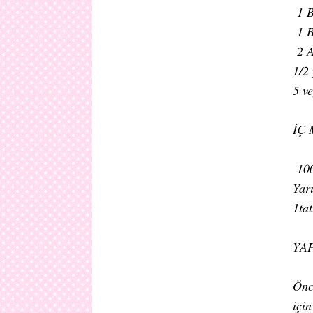
1 B
1 B
2 A
1/2
5 v
İÇ
100
Yar
1tat
YAP
Önce
içi