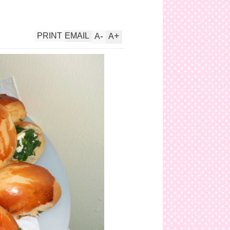
-
+
PRINT
EMAIL
A
A