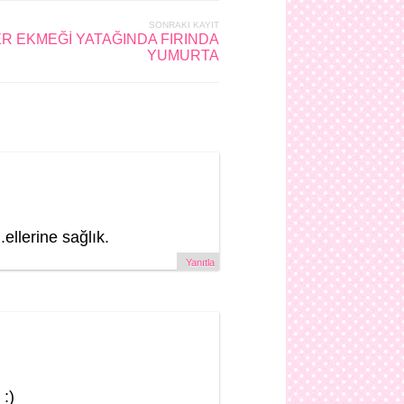
SONRAKI KAYIT
 EKMEĞİ YATAĞINDA FIRINDA
YUMURTA
ellerine sağlık.
Yanıtla
 :)