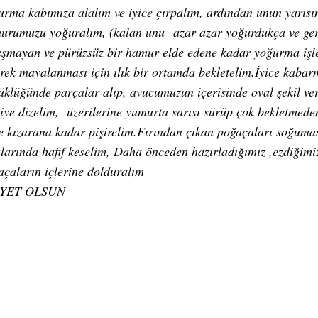
urma kabımıza alalım ve iyice çırpalım, ardından unun yarısı
urumuzu yoğuralım, (kalan unu azar azar yoğurdukça ve gerek
ışmayan ve pürüzsüz bir hamur elde edene kadar yoğurma işle
erek mayalanması için ılık bir ortamda bekletelim.İyice kab
üklüğünde parçalar alıp, avucumuzun içerisinde oval şekil ver
siye dizelim, üzerilerine yumurta sarısı sürüp çok bekletmeden
ce kızarana kadar pişirelim.Fırından çıkan poğaçaları soğuma
alarında hafif keselim, Daha önceden hazırladığımız ,ezdiğimi
açaların içlerine dolduralım
İYET OLSUN