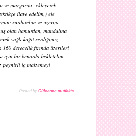
nı ve margarini ekleyerek
tikçe ilave edelim,) ele
mini sürdürelim ve üzerini
armış olan hamurdan, mandalina
erek yağlı kağıt serdiğimiz
 160 derecelik fırında üzerileri
sı için bir kenarda bekletelim
z peynirli iç malzemeyi
Posted by
Güloanne mutfakta