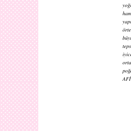
yoğ
ham
yap
ört
büy
tep
iyi
ort
poğ
AF