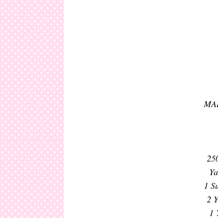
MA
250
Yar
1 Su
2 Y
1 Y