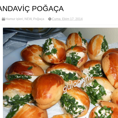
ANDAVİÇ POĞAÇA
Hamur işleri
,
NEW
,
Poğaça
Cuma, Ekim 17, 2014