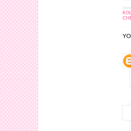
ÖNCE
KOL
CH
YO