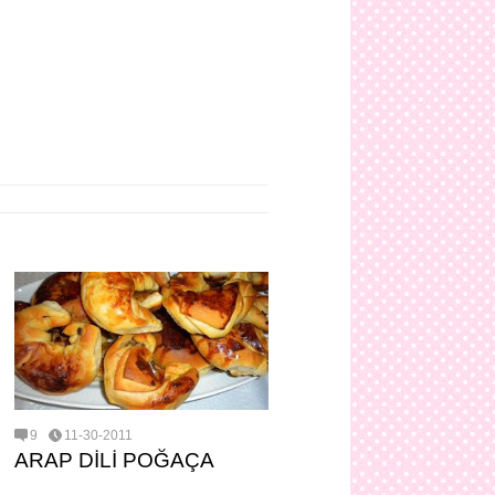
9
11-30-2011
ARAP DİLİ POĞAÇA