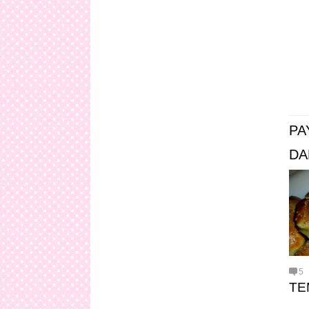
PA
DA
5
TE