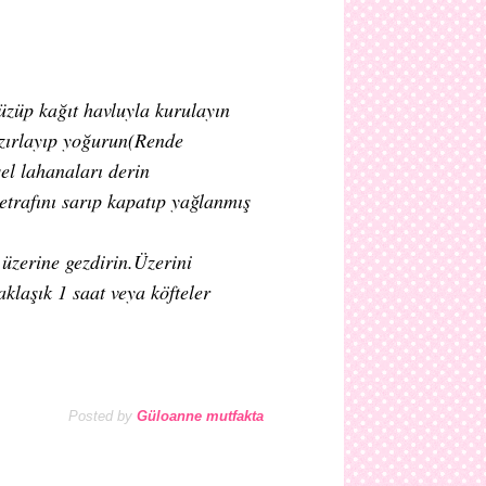
üzüp kağıt havluyla kurulayın
azırlayıp yoğurun(Rende
el lahanaları derin
trafını sarıp kapatıp yağlanmış
n üzerine gezdirin.Üzerini
klaşık 1 saat veya köfteler
Posted by
Güloanne mutfakta