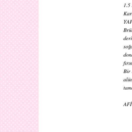
1.5 
Kar
YAP
Brü
der
soğ
don
fırı
Bir 
alü
tam
AF