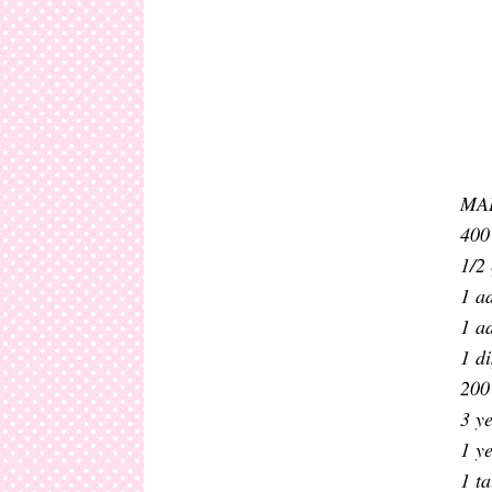
MA
400
1/2 
1 a
1 a
1 d
200
3 y
1 y
1 ta