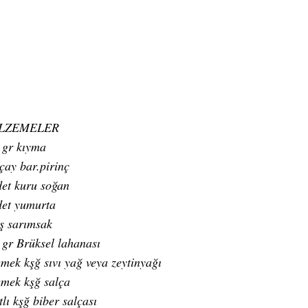
LZEMELER
 gr kıyma
çay bar.pirinç
det kuru soğan
det yumurta
iş sarımsak
 gr Brüksel lahanası
emek kşğ sıvı yağ veya zeytinyağı
emek kşğ salça
tlı kşğ biber salçası