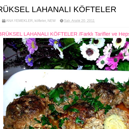
RÜKSEL LAHANALI KÖFTELER
ANA YEMEKLER
,
köfteler
,
NEW
Salı, Aralık 20, 2011
BRÜKSEL LAHANALI KÖFTELER /Farklı Tarifler ve Hepsi