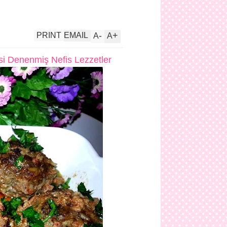
-
+
PRINT
EMAIL
A
A
 Denenmiş Nefis Lezzetler