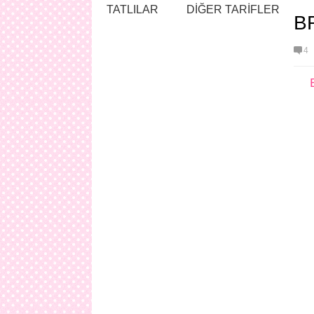
TATLILAR
DİĞER TARİFLER
B
4