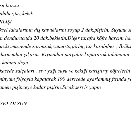
su bar.su
abiber,tuz kekik
ILIŞI
ksel lahalarının dış kabuklarını soyup 2 dak.pişirin. Suyunu s
in dondurucuda 20 dak.bekletin.Diğer tarafta köfte harcını h
an,kıyma,rende sarımsak,yumurta,pirinç,tuz karabiber ) Brüks
durucudan çıkarın. Kıymadan parçalar kopararak lahananın e
n kabına dizin.
kasede salçaları , sıvı yağı,suyu ve kekiği karıştırıp köfteleri
minyum folyoyla kapatarak 190 derecede ayarlanmış fırında ya
amen pişinceye kadar pişirin.Sıcak servis yapın
İYET OLSUN