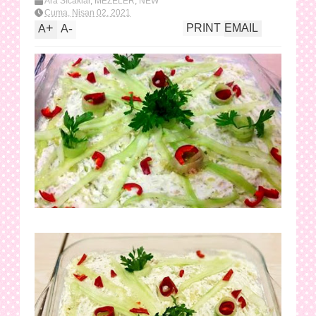
Ara Sıcaklar
,
MEZELER
,
NEW
Cuma, Nisan 02, 2021
+
-
PRINT
EMAIL
A
A