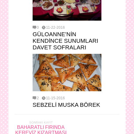
0
11-22-2016
GÜLOANNE'NİN
KENDİNCE SUNUMLARI
DAVET SOFRALARI
2
11-15-2016
SEBZELİ MUSKA BÖREK
SONRAKI KAYIT
BAHARATLI FIRINDA
KEREVİZ KIZARTMASI