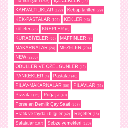
Hamur işleri
İÇECEKLER
(206)
(28)
KAHVALTILIKLAR
Kebap tarifleri
(122)
(29)
KEK-PASTALAR
KEKLER
(105)
(43)
köfteler
KREPLER
(76)
(8)
KURABİYELER
MAFFİNLER
(66)
(7)
MAKARNALAR
MEZELER
(24)
(204)
NEW
(2260)
ÖDÜLLER VE ÖZEL GÜNLER
(42)
PANKEKLER
Pastalar
(4)
(46)
PİLAV-MAKARNALAR
PİLAVLAR
(86)
(61)
Pizzalar
Poğaça
(15)
(40)
Porselen Demlik Çay Saati
(267)
Pratik ve faydalı bilgiler
Reçeller
(42)
(16)
Salatalar
Sebze yemekleri
(187)
(120)