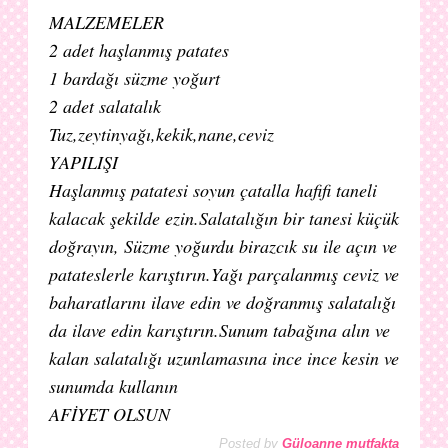
MALZEMELER
2 adet haşlanmış patates
1 bardağı süzme yoğurt
2 adet salatalık
Tuz,zeytinyağı,kekik,nane,ceviz
YAPILIŞI
Haşlanmış patatesi soyun çatalla hafifi taneli
kalacak şekilde ezin.Salatalığın bir tanesi küçük
doğrayın, Süzme yoğurdu birazcık su ile açın ve
patateslerle karıştırın.Yağı parçalanmış ceviz ve
baharatlarını ilave edin ve doğranmış salatalığı
da ilave edin karıştırın.Sunum tabağına alın ve
kalan salatalığı uzunlamasına ince ince kesin ve
sunumda kullanın
AFİYET OLSUN
Posted by
Güloanne mutfakta