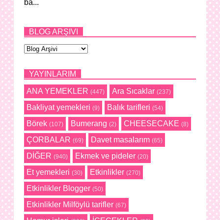
ba...
BLOG ARŞIVI
YAYINLARIM
ANA YEMEKLER
Ara Sıcaklar
(447)
(237)
Bakliyat yemekleri
Balık tarifleri
(9)
(54)
Börek
Bumerang
CHEESECAKE
(107)
(2)
(8)
ÇORBALAR
Davet masalarım
(69)
(65)
DİĞER
Ekmek ve pideler
(940)
(20)
Et yemekleri
Etkinlikler
(30)
(270)
Etkinlikler Blogger
(50)
Etkinlikler Milföylü tarifler
(67)