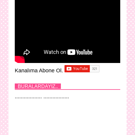
Kanalıma Abone Ol.
BURALARDAYIZ..
.................. .................