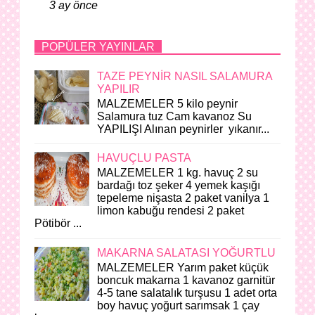
3 ay önce
POPÜLER YAYINLAR
TAZE PEYNİR NASIL SALAMURA
YAPILIR
MALZEMELER 5 kilo peynir
Salamura tuz Cam kavanoz Su
YAPILIŞI Alınan peynirler yıkanır...
HAVUÇLU PASTA
MALZEMELER 1 kg. havuç 2 su
bardağı toz şeker 4 yemek kaşığı
tepeleme nişasta 2 paket vanilya 1
limon kabuğu rendesi 2 paket
Pötibör ...
MAKARNA SALATASI YOĞURTLU
MALZEMELER Yarım paket küçük
boncuk makarna 1 kavanoz garnitür
4-5 tane salatalık turşusu 1 adet orta
boy havuç yoğurt sarımsak 1 çay