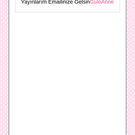
Yayınlarım Emailinize Gelsin
GuloAnne