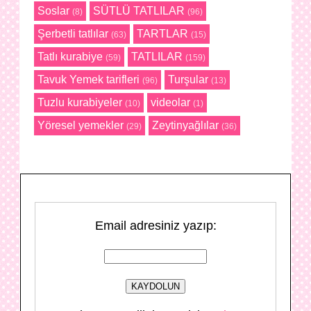
Soslar
SÜTLÜ TATLILAR
(8)
(96)
Şerbetli tatlılar
TARTLAR
(63)
(15)
Tatlı kurabiye
TATLILAR
(59)
(159)
Tavuk Yemek tarifleri
Turşular
(96)
(13)
Tuzlu kurabiyeler
videolar
(10)
(1)
Yöresel yemekler
Zeytinyağlılar
(29)
(36)
Email adresiniz yazıp: