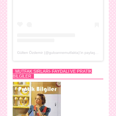
Gülten Özdemir (@guloannemutfakta)'in paylaştığı bir gönderi
MUTFAK SIRLARI- FAYDALI VE PRATİK
BİLGİLER