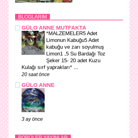
BLOGLARIM
GÜLO ANNE MUTFAKTA
*MALZEMELER5 Adet
Limonun Kabuğu5 Adet
kabuğu ve zarı soyulmuş
Limon1 ,5 Su Bardağı Toz
Şeker 15- 20 adet Kuzu
Kulağı sırf yaprakları* ...
20 saat önce
GÜLO ANNE
3 ay önce
POPÜLER YAYINLAR