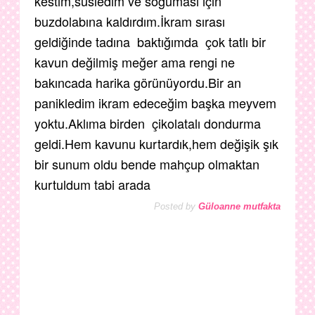
kestim,süsledim ve soğuması için
buzdolabına kaldırdım.İkram sırası
geldiğinde tadına baktığımda çok tatlı bir
kavun değilmiş meğer ama rengi ne
bakıncada harika görünüyordu.Bir an
panikledim ikram edeceğim başka meyvem
yoktu.Aklıma birden çikolatalı dondurma
geldi.Hem kavunu kurtardık,hem değişik şık
bir sunum oldu bende mahçup olmaktan
kurtuldum tabi arada
Posted by
Güloanne mutfakta