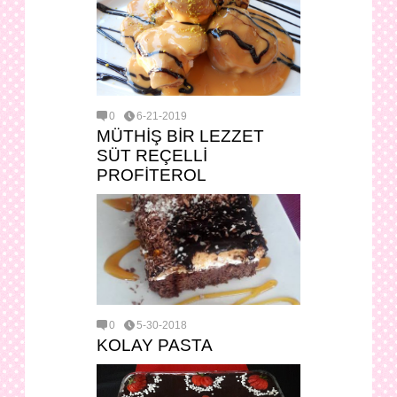
0
6-21-2019
MÜTHİŞ BİR LEZZET
SÜT REÇELLİ
PROFİTEROL
0
5-30-2018
KOLAY PASTA