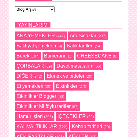
YAYINLARIM
ANA YEMEKLER
Ara Sıcaklar
(447)
(237)
Bakliyat yemekleri
Balık tarifleri
(9)
(54)
Börek
Bumerang
CHEESECAKE
(107)
(2)
(8)
ÇORBALAR
Davet masalarım
(69)
(65)
DİĞER
Ekmek ve pideler
(942)
(20)
Et yemekleri
Etkinlikler
(30)
(270)
Etkinlikler Blogger
(50)
Etkinlikler Milföylü tarifler
(67)
Hamur işleri
İÇECEKLER
(206)
(29)
KAHVALTILIKLAR
Kebap tarifleri
(122)
(29)
KEK-PASTALAR
KEKLER