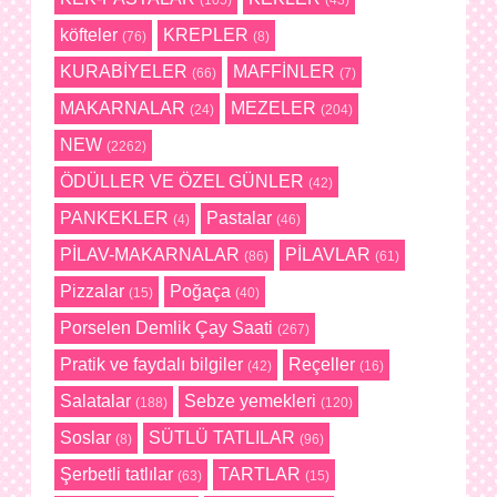
(105)
(43)
köfteler
KREPLER
(76)
(8)
KURABİYELER
MAFFİNLER
(66)
(7)
MAKARNALAR
MEZELER
(24)
(204)
NEW
(2262)
ÖDÜLLER VE ÖZEL GÜNLER
(42)
PANKEKLER
Pastalar
(4)
(46)
PİLAV-MAKARNALAR
PİLAVLAR
(86)
(61)
Pizzalar
Poğaça
(15)
(40)
Porselen Demlik Çay Saati
(267)
Pratik ve faydalı bilgiler
Reçeller
(42)
(16)
Salatalar
Sebze yemekleri
(188)
(120)
Soslar
SÜTLÜ TATLILAR
(8)
(96)
Şerbetli tatlılar
TARTLAR
(63)
(15)