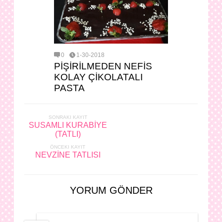
0
1-30-2018
PİŞİRİLMEDEN NEFİS
KOLAY ÇİKOLATALI
PASTA
SONRAKI KAYIT
SUSAMLI KURABİYE
(TATLI)
ÖNCEKI KAYIT
NEVZİNE TATLISI
YORUM GÖNDER