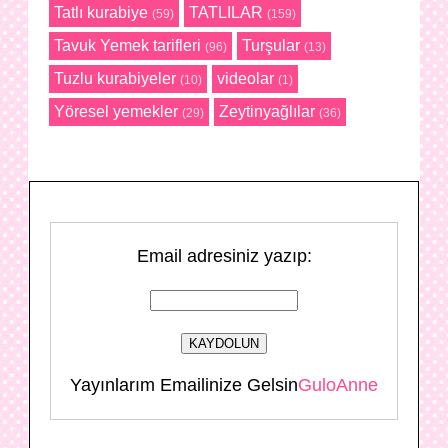
Tatlı kurabiye
TATLILAR
(59)
(159)
Tavuk Yemek tarifleri
Turşular
(96)
(13)
Tuzlu kurabiyeler
videolar
(10)
(1)
Yöresel yemekler
Zeytinyağlılar
(29)
(36)
Email adresiniz yazıp:
Yayınlarım Emailinize Gelsin
GuloAnne