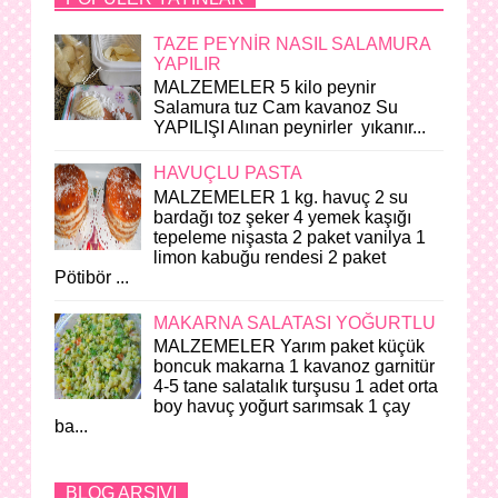
TAZE PEYNİR NASIL SALAMURA
YAPILIR
MALZEMELER 5 kilo peynir
Salamura tuz Cam kavanoz Su
YAPILIŞI Alınan peynirler yıkanır...
HAVUÇLU PASTA
MALZEMELER 1 kg. havuç 2 su
bardağı toz şeker 4 yemek kaşığı
tepeleme nişasta 2 paket vanilya 1
limon kabuğu rendesi 2 paket
Pötibör ...
MAKARNA SALATASI YOĞURTLU
MALZEMELER Yarım paket küçük
boncuk makarna 1 kavanoz garnitür
4-5 tane salatalık turşusu 1 adet orta
boy havuç yoğurt sarımsak 1 çay
ba...
BLOG ARŞIVI