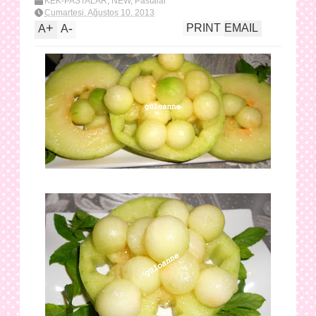
KEK-PASTALAR
,
NEW
,
Pastalar
Cumartesi, Ağustos 10, 2013
+
-
PRINT
EMAIL
A
A