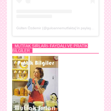
Gülten Özdemir (@guloannemutfakta)'in paylaştığı bir gönderi
MUTFAK SIRLARI- FAYDALI VE PRATİK
BİLGİLER