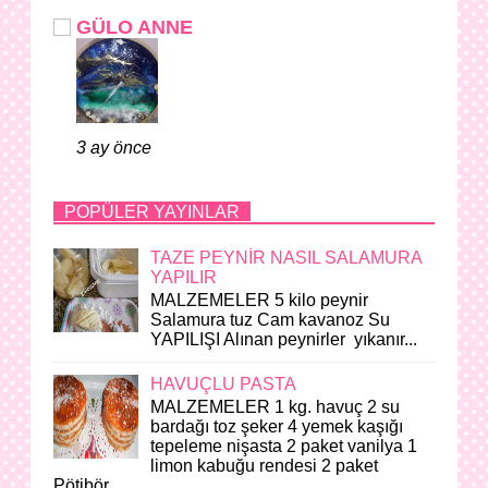
GÜLO ANNE
3 ay önce
POPÜLER YAYINLAR
TAZE PEYNİR NASIL SALAMURA
YAPILIR
MALZEMELER 5 kilo peynir
Salamura tuz Cam kavanoz Su
YAPILIŞI Alınan peynirler yıkanır...
HAVUÇLU PASTA
MALZEMELER 1 kg. havuç 2 su
bardağı toz şeker 4 yemek kaşığı
tepeleme nişasta 2 paket vanilya 1
limon kabuğu rendesi 2 paket
Pötibör ...