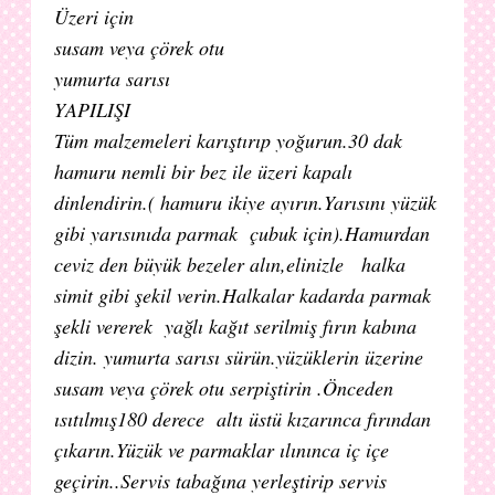
Üzeri için
susam veya çörek otu
yumurta sarısı
YAPILIŞI
Tüm malzemeleri karıştırıp yoğurun.30 dak
hamuru nemli bir bez ile üzeri kapalı
dinlendirin.( hamuru ikiye ayırın.Yarısını yüzük
gibi yarısınıda parmak çubuk için).Hamurdan
ceviz den büyük bezeler alın,elinizle halka
simit gibi şekil verin.Halkalar kadarda parmak
şekli vererek yağlı kağıt serilmiş fırın kabına
dizin. yumurta sarısı sürün.yüzüklerin üzerine
susam veya çörek otu serpiştirin .Önceden
ısıtılmış180 derece altı üstü kızarınca fırından
çıkarın.Yüzük ve parmaklar ılınınca iç içe
geçirin..Servis tabağına yerleştirip servis