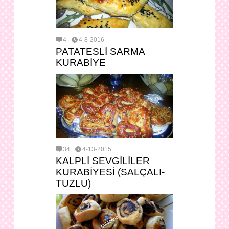
4
4-8-2016
PATATESLİ SARMA
KURABİYE
34
4-13-2015
KALPLİ SEVGİLİLER
KURABİYESİ (SALÇALI-
TUZLU)