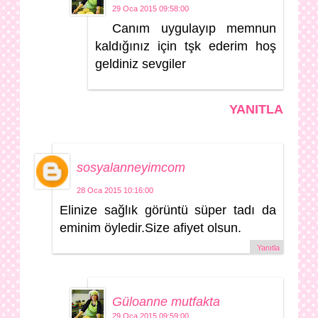
29 Oca 2015 09:58:00
Canım uygulayıp memnun
kaldığınız için tşk ederim hoş
geldiniz sevgiler
YANITLA
sosyalanneyimcom
28 Oca 2015 10:16:00
Elinize sağlık görüntü süper tadı da
eminim öyledir.Size afiyet olsun.
Yanıtla
Güloanne mutfakta
29 Oca 2015 09:59:00