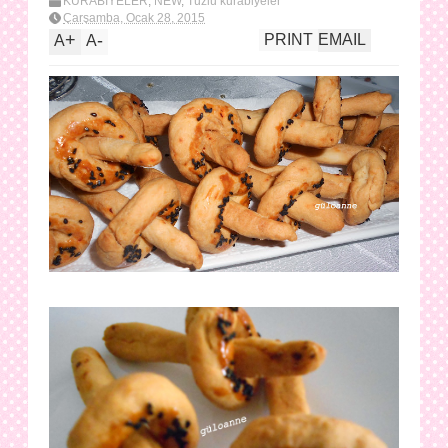
KURABİYELER
,
NEW
,
Tuzlu kurabiyeler
Çarşamba, Ocak 28, 2015
+
-
PRINT
EMAIL
A
A