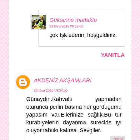
Güloanne mutfakta
29 Oca 2015 09:52:00
çok tşk ederim hoşgeldiniz.
YANITLA
AKDENİZ AKŞAMLARI
28 Oca 2015 09:34:00
Günaydın.Kahvaltı yapmadan
oturunca pcnin başına her gordugumu
yapasım var.Ellerinize sağlık.Bu tur
kurabıyelerın dayanma surecide ıyı
oluyor tabııkı kalırsa .Sevgiler..
Yanıtla