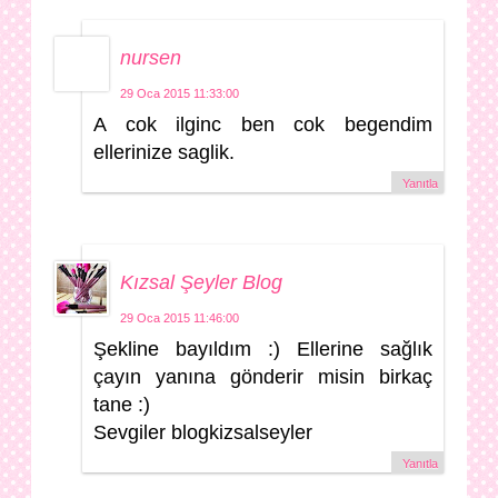
nursen
29 Oca 2015 11:33:00
A cok ilginc ben cok begendim
ellerinize saglik.
Yanıtla
Kızsal Şeyler Blog
29 Oca 2015 11:46:00
Şekline bayıldım :) Ellerine sağlık
çayın yanına gönderir misin birkaç
tane :)
Sevgiler blogkizsalseyler
Yanıtla