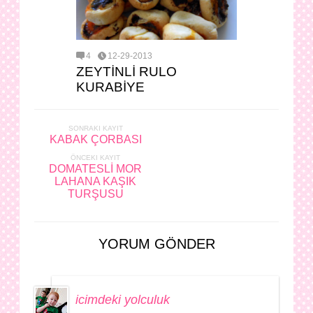
4
12-29-2013
ZEYTİNLİ RULO
KURABİYE
SONRAKI KAYIT
KABAK ÇORBASI
ÖNCEKI KAYIT
DOMATESLİ MOR
LAHANA KAŞIK
TURŞUSU
YORUM GÖNDER
icimdeki yolculuk