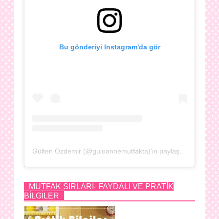
Bu gönderiyi Instagram'da gör
Gülten Özdemir (@guloannemutfakta)'in paylaştığı bir gönderi
MUTFAK SIRLARI- FAYDALI VE PRATİK
BİLGİLER