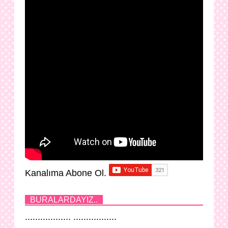
Kanalıma Abone Ol.
BURALARDAYIZ..
.................. .................