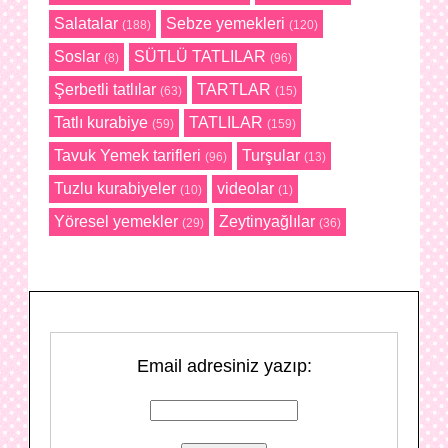
Salatalar
Sebze yemekleri
(188)
(120)
Soslar
SÜTLÜ TATLILAR
(8)
(96)
Şerbetli tatlılar
TARTLAR
(63)
(15)
Tatlı kurabiye
TATLILAR
(59)
(159)
Tavuk Yemek tarifleri
Turşular
(96)
(13)
Tuzlu kurabiyeler
videolar
(10)
(1)
Yöresel yemekler
Zeytinyağlılar
(29)
(36)
Email adresiniz yazıp: