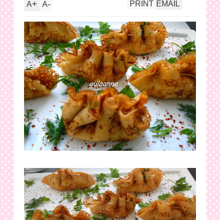
+
-
PRINT
EMAIL
A
A