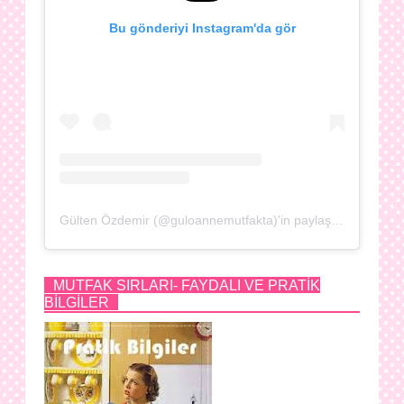
Bu gönderiyi Instagram'da gör
Gülten Özdemir (@guloannemutfakta)'in paylaştığı bir gönderi
MUTFAK SIRLARI- FAYDALI VE PRATİK
BİLGİLER