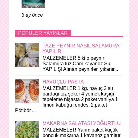
3 ay önce
POPÜLER YAYINLAR
TAZE PEYNİR NASIL SALAMURA
YAPILIR
MALZEMELER 5 kilo peynir
Salamura tuz Cam kavanoz Su
YAPILIŞI Alınan peynirler yıkanır...
HAVUÇLU PASTA
MALZEMELER 1 kg. havuç 2 su
bardağı toz şeker 4 yemek kaşığı
tepeleme nişasta 2 paket vanilya 1
limon kabuğu rendesi 2 paket
Pötibör ...
MAKARNA SALATASI YOĞURTLU
MALZEMELER Yarım paket küçük
boncuk makarna 1 kavanoz garnitür