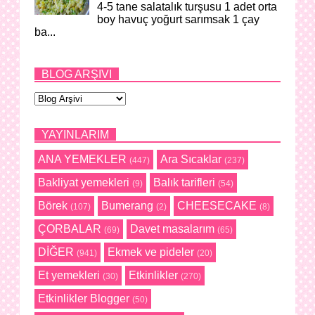
4-5 tane salatalık turşusu 1 adet orta
boy havuç yoğurt sarımsak 1 çay
ba...
BLOG ARŞIVI
YAYINLARIM
ANA YEMEKLER
Ara Sıcaklar
(447)
(237)
Bakliyat yemekleri
Balık tarifleri
(9)
(54)
Börek
Bumerang
CHEESECAKE
(107)
(2)
(8)
ÇORBALAR
Davet masalarım
(69)
(65)
DİĞER
Ekmek ve pideler
(941)
(20)
Et yemekleri
Etkinlikler
(30)
(270)
Etkinlikler Blogger
(50)