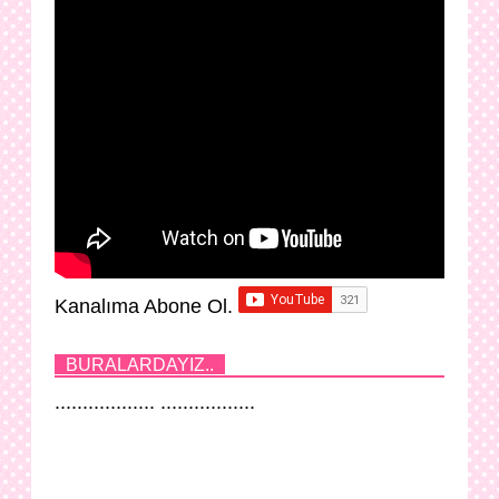
Kanalıma Abone Ol.
BURALARDAYIZ..
.................. .................