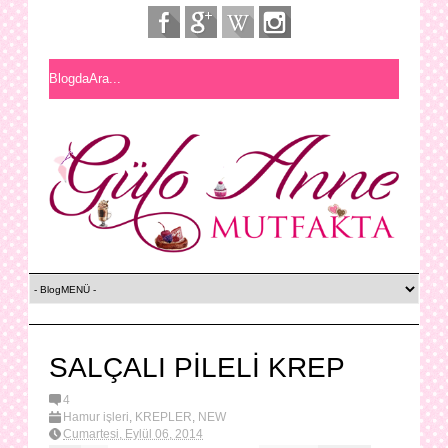
SALÇALI PİLELİ KREP
4
Hamur işleri
,
KREPLER
,
NEW
Cumartesi, Eylül 06, 2014