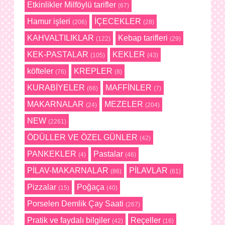
Etkinlikler Milföylü tarifler
(67)
Hamur işleri
İÇECEKLER
(206)
(28)
KAHVALTILIKLAR
Kebap tarifleri
(122)
(29)
KEK-PASTALAR
KEKLER
(105)
(43)
köfteler
KREPLER
(76)
(8)
KURABİYELER
MAFFİNLER
(66)
(7)
MAKARNALAR
MEZELER
(24)
(204)
NEW
(2261)
ÖDÜLLER VE ÖZEL GÜNLER
(42)
PANKEKLER
Pastalar
(4)
(46)
PİLAV-MAKARNALAR
PİLAVLAR
(86)
(61)
Pizzalar
Poğaça
(15)
(40)
Porselen Demlik Çay Saati
(267)
Pratik ve faydalı bilgiler
Reçeller
(42)
(16)