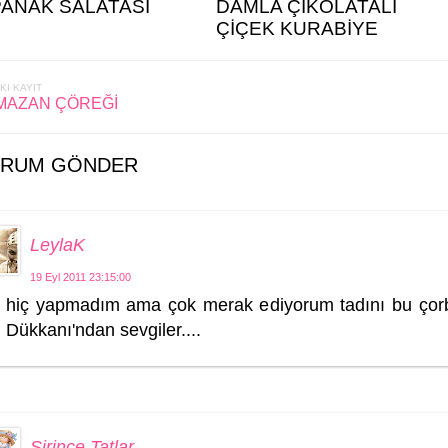
PANAK SALATASI
DAMLA ÇİKOLATALI
ÇİÇEK KURABİYE
KI KAYIT
MAZAN ÇÖREĞİ
RUM GÖNDER
LeylaK
19 Eyl 2011 23:15:00
hiç yapmadım ama çok merak ediyorum tadını bu çorba
Dükkanı'ndan sevgiler....
Şirince Tatlar