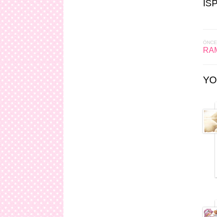
IS
ÖNCE
RA
YO