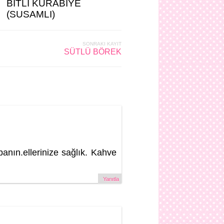
BİTLİ KURABİYE
(SUSAMLI)
SONRAKI KAYIT
SÜTLÜ BÖREK
nın.ellerinize sağlık. Kahve
Yanıtla