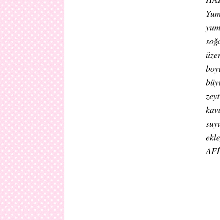
Yum
yum
soğa
üze
boy
büy
zey
kav
suy
ekle
AF