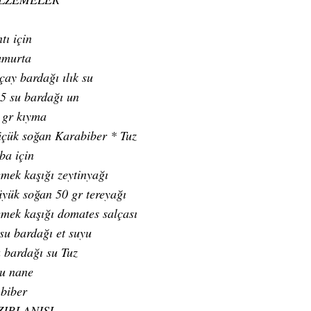
tı için
umurta
çay bardağı ılık su
.5 su bardağı un
 gr kıyma
üçük soğan Karabiber * Tuz
ba için
emek kaşığı zeytinyağı
üyük soğan 50 gr tereyağı
emek kaşığı domates salçası
 su bardağı et suyu
u bardağı su Tuz
u nane
 biber
IRLANIŞI