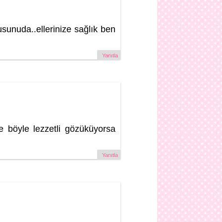
sunuda..ellerinize sağlık ben
Yanıtla
e böyle lezzetli gözüküyorsa
Yanıtla