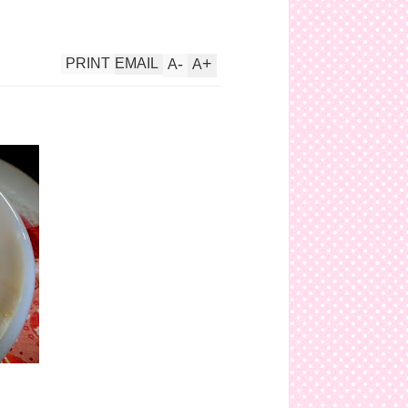
-
+
PRINT
EMAIL
A
A