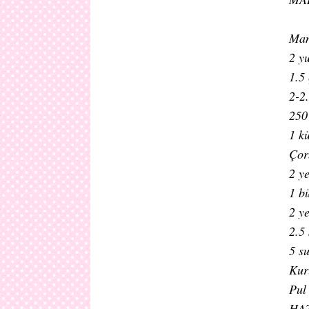
Man
2 y
1.5 
2-2
250
1 k
Çor
2 y
1 b
2 y
2.5
5 s
Kur
Pul
HAZ