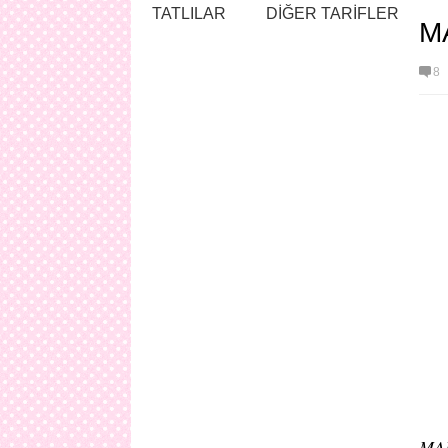
TATLILAR
DİĞER TARİFLER
M
8
MA