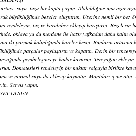
urtayı, suyu, tuzu bir kapta çırpın. Alabildiğine unu azar a
ruk büyüklüğünde bezeler oluşturun. Üzerine nemli bir bez ör
nı rendeleyin, tuz ve karabiber ekleyip karıştırın. Bezelerin h
rinde, oklava ya da merdane ile hazır yufkadan daha kalın ola
una iki parmak kalınlığında kareler kesin. Bunların ortasına 
üklüğünde parçalar paylaştırın ve kapatın. Derin bir tencerey
tinyağında pembeleşinceye kadar kavurun. Tereyağını ekleyin.
urun. Domatesleri rendeleyip bir miktar salçayla birlikte kav
unu ve normal suyu da ekleyip kaynatın. Mantıları içine atın. 
yin. Servis yapın.
İYET OLSUN