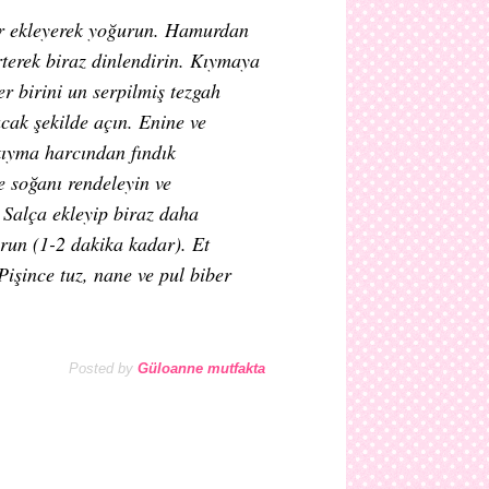
zar ekleyerek yoğurun. Hamurdan
terek biraz dinlendirin. Kıymaya
er birini un serpilmiş tezgah
cak şekilde açın. Enine ve
kıyma harcından fındık
e soğanı rendeleyin ve
 Salça ekleyip biraz daha
urun (1-2 dakika kadar). Et
Pişince tuz, nane ve pul biber
Posted by
Güloanne mutfakta