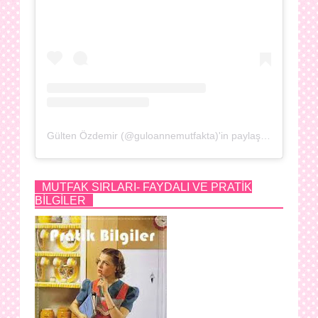
Gülten Özdemir (@guloannemutfakta)'in paylaştığı bir gönderi
MUTFAK SIRLARI- FAYDALI VE PRATİK
BİLGİLER