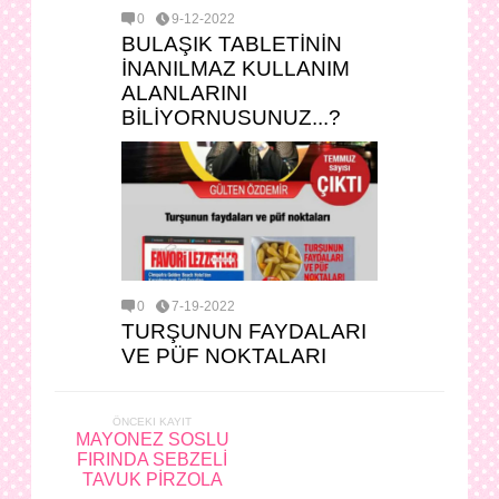
0
9-12-2022
BULAŞIK TABLETİNİN
İNANILMAZ KULLANIM
ALANLARINI
BİLİYORNUSUNUZ...?
0
7-19-2022
TURŞUNUN FAYDALARI
VE PÜF NOKTALARI
ÖNCEKI KAYIT
MAYONEZ SOSLU
FIRINDA SEBZELİ
TAVUK PİRZOLA