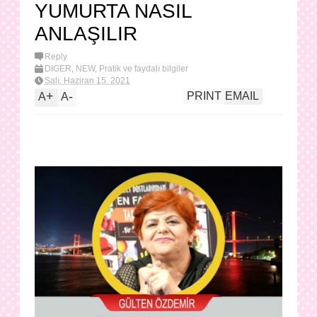
YUMURTA NASIL
ANLAŞILIR
Reply
DİĞER
,
NEW
,
Pratik ve faydalı bilgiler
Salı, Haziran 15, 2021
+
-
PRINT
EMAIL
A
A