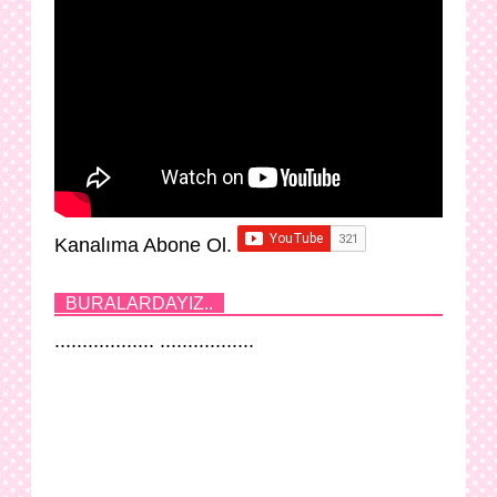
Kanalıma Abone Ol.
BURALARDAYIZ..
.................. .................