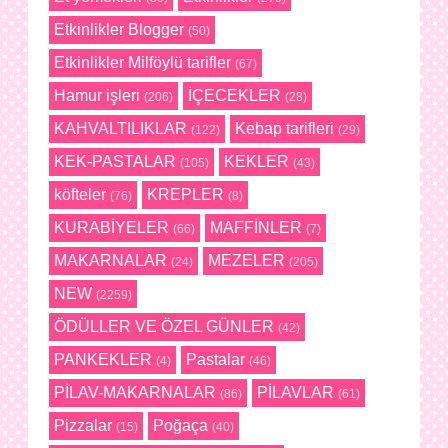
Etkinlikler Blogger
(50)
Etkinlikler Milföylü tarifler
(67)
Hamur işleri
İÇECEKLER
(206)
(28)
KAHVALTILIKLAR
Kebap tarifleri
(122)
(29)
KEK-PASTALAR
KEKLER
(105)
(43)
köfteler
KREPLER
(76)
(8)
KURABİYELER
MAFFİNLER
(66)
(7)
MAKARNALAR
MEZELER
(24)
(205)
NEW
(2259)
ÖDÜLLER VE ÖZEL GÜNLER
(42)
PANKEKLER
Pastalar
(4)
(46)
PİLAV-MAKARNALAR
PİLAVLAR
(86)
(61)
Pizzalar
Poğaça
(15)
(40)