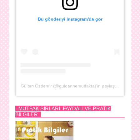
Bu gönderiyi Instagram'da gör
Gülten Özdemir (@guloannemutfakta)'in paylaştığı bir gönderi
MUTFAK SIRLARI- FAYDALI VE PRATİK
BİLGİLER