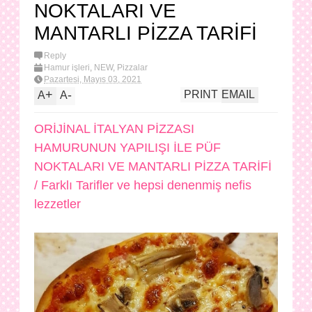
NOKTALARI VE
MANTARLI PİZZA TARİFİ
Reply
Hamur işleri
,
NEW
,
Pizzalar
Pazartesi, Mayıs 03, 2021
+
-
PRINT
EMAIL
A
A
ORİJİNAL İTALYAN PİZZASI
HAMURUNUN YAPILIŞI İLE PÜF
NOKTALARI VE MANTARLI PİZZA TARİFİ
/ Farklı Tarifler ve hepsi denenmiş nefis
lezzetler