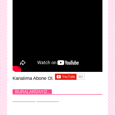
Kanalıma Abone Ol.
BURALARDAYIZ..
.................. .................