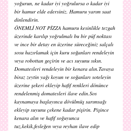
yoğurun, ne kadar iyi yoğrulursa o kadar iyi
bir hamur elde edersiniz. Hamuru yarım saat
dinlendirin.
ÖNEMLİ NOT PİZZA hamuru kesinlikle tezgah
üzerinde karılıp yoğrulmalı bu bir püf noktası
ve ince bir detay en üzerine süreceğiniz salçalı
sosu hazırlamak için kuru soğanları rendeleyin
veya robottan geçirin ve acı suyunu sıkın.
Domatesleri rendeleyin bir kenara alın.Tavaya
biraz zeytin yağı koyun ve soğanları soteleyin
üzerine şekeri ekleyip hafif renkleri dönünce
rendelenmiş domatesleri ilave edin.Sos
kaynamaya başlayınca dövülmüş sarımsağı
ekleyip suyunu çekene kadar pişirin. Pişince
kenara alın ve hafif soğuyunca
tuz,kekik,fesleğen veya reyhan ilave edip