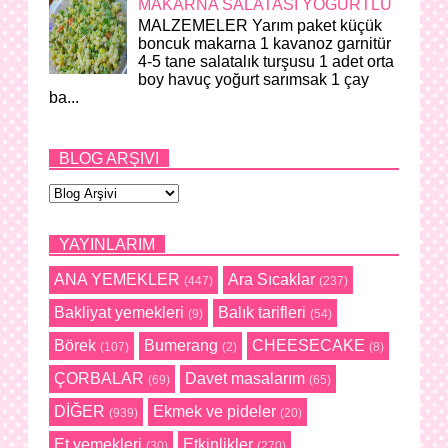
MAKARNA SALATASI YOĞURTLU
MALZEMELER Yarım paket küçük
boncuk makarna 1 kavanoz garnitür
4-5 tane salatalık turşusu 1 adet orta
boy havuç yoğurt sarımsak 1 çay
ba...
BLOG ARŞIVI
YAYINLARIM
ANA YEMEKLER
Ara Sıcaklar
(447)
(237)
Bakliyat yemekleri
Balık tarifleri
(9)
(54)
Börek
Bumerang
CHEESECAKE
(107)
(2)
(8)
ÇORBALAR
Davet masalarım
(69)
(65)
DİĞER
Ekmek ve pideler
(939)
(20)
Et yemekleri
Etkinlikler
(30)
(270)