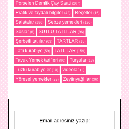
Porselen Demlik Çay Saati
(267)
Pratik ve faydalı bilgiler
Reçeller
(42)
(16)
Salatalar
Sebze yemekleri
(186)
(120)
Soslar
SÜTLÜ TATLILAR
(8)
(96)
Şerbetli tatlılar
TARTLAR
(63)
(15)
Tatlı kurabiye
TATLILAR
(59)
(159)
Tavuk Yemek tarifleri
Turşular
(96)
(13)
Tuzlu kurabiyeler
videolar
(10)
(1)
Yöresel yemekler
Zeytinyağlılar
(29)
(36)
Email adresiniz yazıp: