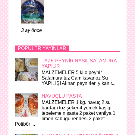
3 ay önce
POPÜLER YAYINLAR
TAZE PEYNİR NASIL SALAMURA
YAPILIR
MALZEMELER 5 kilo peynir
Salamura tuz Cam kavanoz Su
YAPILIŞI Alınan peynirler yıkanır...
HAVUÇLU PASTA
MALZEMELER 1 kg. havuç 2 su
bardağı toz şeker 4 yemek kaşığı
tepeleme nişasta 2 paket vanilya 1
limon kabuğu rendesi 2 paket
Pötibör ...