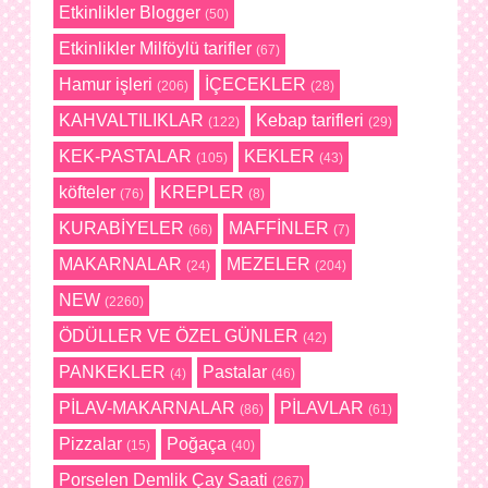
Etkinlikler Blogger
(50)
Etkinlikler Milföylü tarifler
(67)
Hamur işleri
İÇECEKLER
(206)
(28)
KAHVALTILIKLAR
Kebap tarifleri
(122)
(29)
KEK-PASTALAR
KEKLER
(105)
(43)
köfteler
KREPLER
(76)
(8)
KURABİYELER
MAFFİNLER
(66)
(7)
MAKARNALAR
MEZELER
(24)
(204)
NEW
(2260)
ÖDÜLLER VE ÖZEL GÜNLER
(42)
PANKEKLER
Pastalar
(4)
(46)
PİLAV-MAKARNALAR
PİLAVLAR
(86)
(61)
Pizzalar
Poğaça
(15)
(40)
Porselen Demlik Çay Saati
(267)