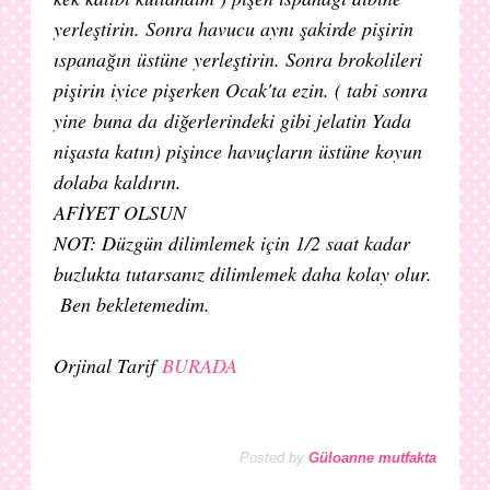
yerleştirin. Sonra havucu aynı şakirde pişirin
ıspanağın üstüne yerleştirin. Sonra brokolileri
pişirin iyice pişerken Ocak'ta ezin. ( tabi sonra
yine buna da diğerlerindeki gibi jelatin Yada
nişasta katın) pişince havuçların üstüne koyun
dolaba kaldırın.
AFİYET OLSUN
NOT: Düzgün dilimlemek için 1/2 saat kadar
buzlukta tutarsanız dilimlemek daha kolay olur.
Ben bekletemedim.
Orjinal Tarif
BURADA
Posted by
Güloanne mutfakta