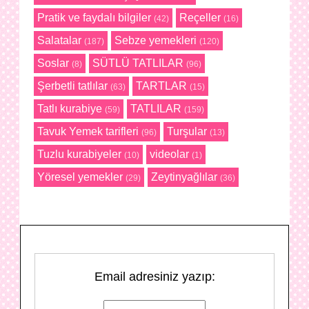
Pratik ve faydalı bilgiler
Reçeller
(42)
(16)
Salatalar
Sebze yemekleri
(187)
(120)
Soslar
SÜTLÜ TATLILAR
(8)
(96)
Şerbetli tatlılar
TARTLAR
(63)
(15)
Tatlı kurabiye
TATLILAR
(59)
(159)
Tavuk Yemek tarifleri
Turşular
(96)
(13)
Tuzlu kurabiyeler
videolar
(10)
(1)
Yöresel yemekler
Zeytinyağlılar
(29)
(36)
Email adresiniz yazıp: