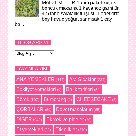
MALZEMELER Yarım paket küçük
boncuk makarna 1 kavanoz garnitür
4-5 tane salatalık turşusu 1 adet orta
boy havuç yoğurt sarımsak 1 çay
ba...
BLOG ARŞIVI
YAYINLARIM
ANA YEMEKLER
Ara Sıcaklar
(447)
(237)
Bakliyat yemekleri
Balık tarifleri
(9)
(54)
Börek
Bumerang
CHEESECAKE
(107)
(2)
(8)
ÇORBALAR
Davet masalarım
(69)
(65)
DİĞER
Ekmek ve pideler
(940)
(20)
Et yemekleri
Etkinlikler
(30)
(270)