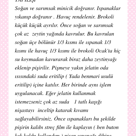
Soğan ve sarımsak minicik doğranır. Ispanaklar
yıkanıp doğranır . Havuç rendelenir. Brokoli
küçük küçük ayrılır. Önce soğan ve sarımsak
çok az zeytin yağında kavrulur. Bu kavrulan
soğan üçe bölünür 1/3 kısmı ile ıspanak 1/3
kısmı ile havuç 1/3 kısmı ile brokoli Ocak'ta hiç
su koymadan kavurarak biraz daha zeytinyağı
eklenip pişirilir. Pişmeye yakın jelatin oda
ısısındaki suda eritilip ( Yada benmari usulü
eritilip) içine katılır. Her birinde aynı işlem
uygulanacak. Eğer jelatin kullanmak
istemezseniz çok az suda 1 tatlı kaşığı
nişastayı inceltip katarak kıvamı
sağlayabilirsiniz. Önce ıspanakları bu şekilde
pişirin kalıbı streç film ile kaplayın ( ben buton
kek kalıbı kullandım ) pişen ıspanağı dibine