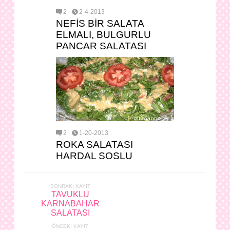
2
2-4-2013
NEFİS BİR SALATA
ELMALI, BULGURLU
PANCAR SALATASI
2
1-20-2013
ROKA SALATASI
HARDAL SOSLU
SONRAKI KAYIT
TAVUKLU
KARNABAHAR
SALATASI
ÖNCEKI KAYIT