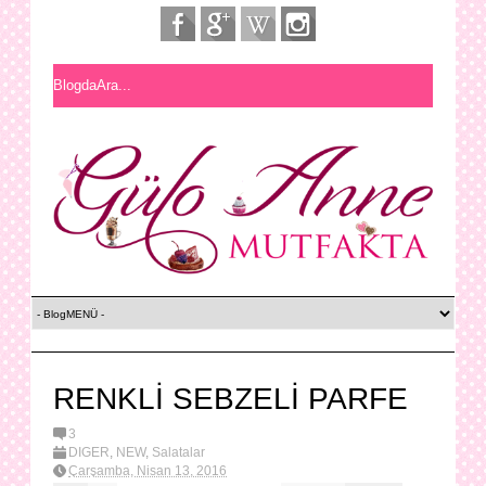
RENKLİ SEBZELİ PARFE
3
DİĞER
,
NEW
,
Salatalar
Çarşamba, Nisan 13, 2016