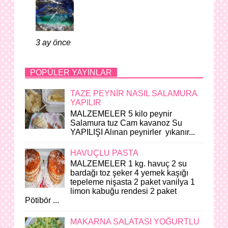
3 ay önce
POPÜLER YAYINLAR
TAZE PEYNİR NASIL SALAMURA
YAPILIR
MALZEMELER 5 kilo peynir
Salamura tuz Cam kavanoz Su
YAPILIŞI Alınan peynirler yıkanır...
HAVUÇLU PASTA
MALZEMELER 1 kg. havuç 2 su
bardağı toz şeker 4 yemek kaşığı
tepeleme nişasta 2 paket vanilya 1
limon kabuğu rendesi 2 paket
Pötibör ...
MAKARNA SALATASI YOĞURTLU