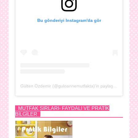
Bu gönderiyi Instagram'da gör
Gülten Özdemir (@guloannemutfakta)'in paylaştığı bir gönderi
MUTFAK SIRLARI- FAYDALI VE PRATİK
BİLGİLER