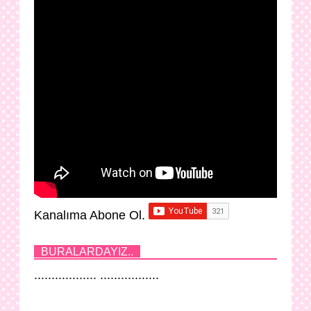
Kanalıma Abone Ol.
BURALARDAYIZ..
.................. .................