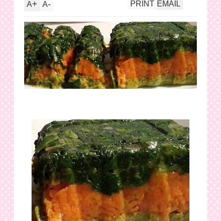
+
-
PRINT
EMAIL
A
A