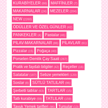
KURABİYELER
MAFFİNLER
(66)
(7)
MAKARNALAR
MEZELER
(24)
(204)
NEW
(2260)
ÖDÜLLER VE ÖZEL GÜNLER
(42)
PANKEKLER
Pastalar
(4)
(46)
PİLAV-MAKARNALAR
PİLAVLAR
(86)
(61)
Pizzalar
Poğaça
(15)
(40)
Porselen Demlik Çay Saati
(267)
Pratik ve faydalı bilgiler
Reçeller
(42)
(16)
Salatalar
Sebze yemekleri
(187)
(120)
Soslar
SÜTLÜ TATLILAR
(8)
(96)
Şerbetli tatlılar
TARTLAR
(63)
(15)
Tatlı kurabiye
TATLILAR
(59)
(159)
Tavuk Yemek tarifleri
Turşular
(96)
(13)