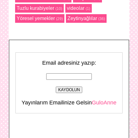
Tuzlu kurabiyeler
videolar
(10)
(1)
Yöresel yemekler
Zeytinyağlılar
(29)
(36)
Email adresiniz yazıp:
Yayınlarım Emailinize Gelsin
GuloAnne