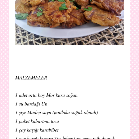
MALZEMELER
1 adet orta boy Mor kuru soğan
1 su bardağı Un
1 şişe Maden suyu (mutlaka soğuk olmalı)
1 paket kabartma tozu
1 çay kaşığı karabiber
1 çay kaşığı kırmızı Toz biber (acı veya tatlı damak