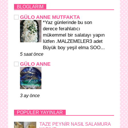
BLOGLARIM
GÜLO ANNE MUTFAKTA
*Yaz günlerinde bu son
derece ferahlatıcı
mükemmel bir salatayı yapın
lütfen .MALZEMELER3 adet
Büyük boy yeşil elma SOO...
5 saat önce
GÜLO ANNE
3 ay önce
POPÜLER YAYINLAR
TAZE PEYNİR NASIL SALAMURA