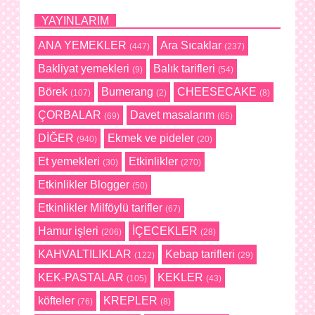
YAYINLARIM
ANA YEMEKLER
Ara Sıcaklar
(447)
(237)
Bakliyat yemekleri
Balık tarifleri
(9)
(54)
Börek
Bumerang
CHEESECAKE
(107)
(2)
(8)
ÇORBALAR
Davet masalarım
(69)
(65)
DİĞER
Ekmek ve pideler
(940)
(20)
Et yemekleri
Etkinlikler
(30)
(270)
Etkinlikler Blogger
(50)
Etkinlikler Milföylü tarifler
(67)
Hamur işleri
İÇECEKLER
(206)
(28)
KAHVALTILIKLAR
Kebap tarifleri
(122)
(29)
KEK-PASTALAR
KEKLER
(105)
(43)
köfteler
KREPLER
(76)
(8)