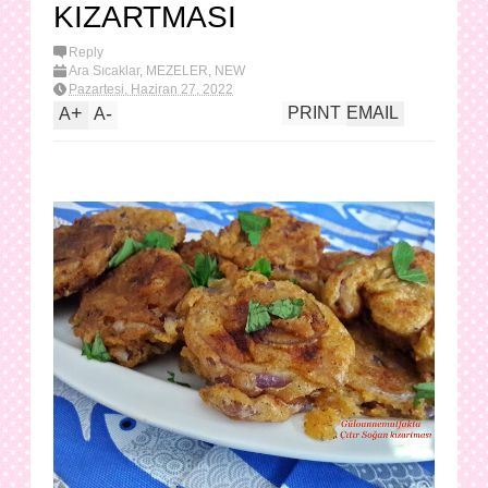
KIZARTMASI
Reply
Ara Sıcaklar
,
MEZELER
,
NEW
Pazartesi, Haziran 27, 2022
+
-
PRINT
EMAIL
A
A