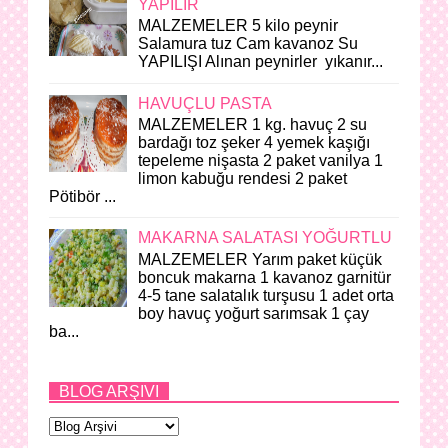
YAPILIR
MALZEMELER 5 kilo peynir
Salamura tuz Cam kavanoz Su
YAPILIŞI Alınan peynirler yıkanır...
HAVUÇLU PASTA
MALZEMELER 1 kg. havuç 2 su
bardağı toz şeker 4 yemek kaşığı
tepeleme nişasta 2 paket vanilya 1
limon kabuğu rendesi 2 paket
Pötibör ...
MAKARNA SALATASI YOĞURTLU
MALZEMELER Yarım paket küçük
boncuk makarna 1 kavanoz garnitür
4-5 tane salatalık turşusu 1 adet orta
boy havuç yoğurt sarımsak 1 çay
ba...
BLOG ARŞIVI