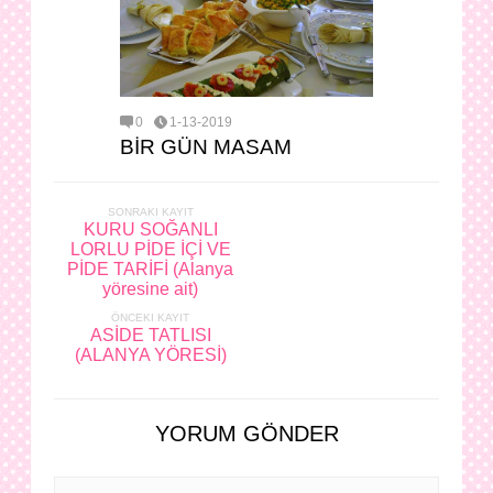
0
1-13-2019
BİR GÜN MASAM
SONRAKI KAYIT
KURU SOĞANLI
LORLU PİDE İÇİ VE
PİDE TARİFİ (Alanya
yöresine ait)
ÖNCEKI KAYIT
ASİDE TATLISI
(ALANYA YÖRESİ)
YORUM GÖNDER