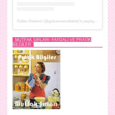
Gülten Özdemir (@guloannemutfakta)'in paylaştığı bir gönderi
MUTFAK SIRLARI- FAYDALI VE PRATİK
BİLGİLER