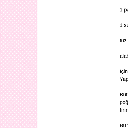
1 p
1 s
tuz
ala
İçi
Yapı
Büt
poğ
fırı
Bu 