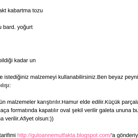
akt kabartma tozu
u bard. yoğurt
bildiği kadar un
ne istediğiniz malzemeyi kullanabilirsiniz.Ben beyaz peyni
lışı:
ün malzemeler karıştırılır.Hamur elde edilir.Küçük parçala
aça formatında kapatılır oval şekil verilir galeta ununa bu
na verilir.Afiyet olsun:))
tarifimi
http://guloannemutfakta.blogspot.com/
'a gönderiy