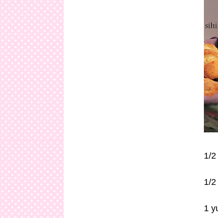
1/2
1/2
1 y