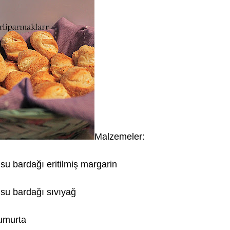
Malzemeler:
 su bardağı eritilmiş margarin
 su bardağı sıvıyağ
umurta