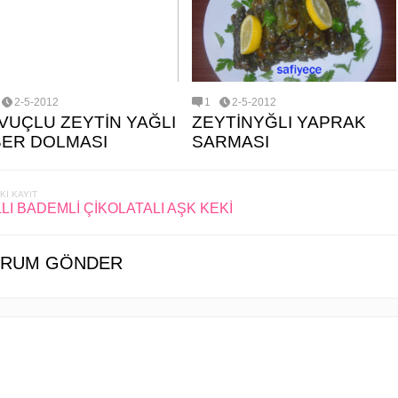
2-5-2012
1
2-5-2012
VUÇLU ZEYTİN YAĞLI
ZEYTİNYĞLI YAPRAK
BER DOLMASI
SARMASI
KI KAYIT
LI BADEMLİ ÇİKOLATALI AŞK KEKİ
RUM GÖNDER