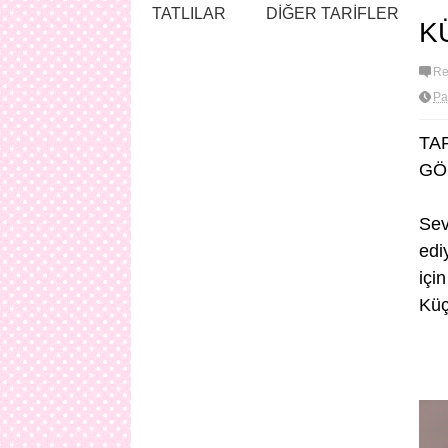
TATLILAR
DİĞER TARİFLER
K
Re
Pa
TAR
GÖ
Sev
edi
içi
Küç