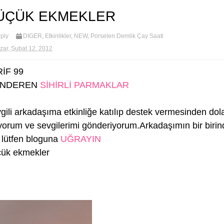
ÜÇÜK EKMEKLER
ply
DİĞER
,
Etkinlikler
,
NEW
,
Porselen Demlik Çay Saati
zar, Şubat 12, 2012
İF 99
NDEREN
SİHİRLİ PARMAKLAR
gili arkadaşıma etkinliğe katılıp destek vermesinden dol
yorum ve sevgilerimi gönderiyorum.Arkadaşımın bir birind
n lütfen bloguna
UĞRAYIN
ük ekmekler