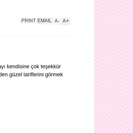
-
+
PRINT
EMAIL
A
A
ayı kendisine çok teşekkür
en güzel tariflerini görmek