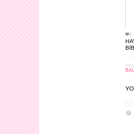
0
HA
Bİ
ÖNCE
BAL
YO