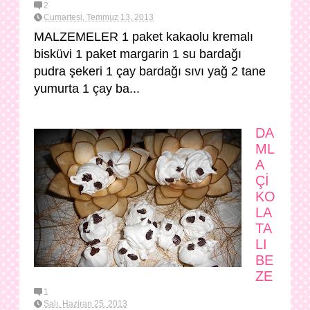
2
Cumartesi, Temmuz 13, 2013
MALZEMELER 1 paket kakaolu kremalı
bisküvi 1 paket margarin 1 su bardağı
pudra şekeri 1 çay bardağı sıvı yağ 2 tane
yumurta 1 çay ba...
DA
ML
A
Çİ
KO
LA
TA
LI
BE
ZE
1
Salı, Haziran 25, 2013