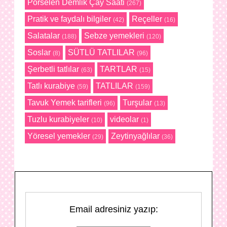
Porselen Demlik Çay Saati
(267)
Pratik ve faydalı bilgiler
Reçeller
(42)
(16)
Salatalar
Sebze yemekleri
(188)
(120)
Soslar
SÜTLÜ TATLILAR
(8)
(96)
Şerbetli tatlılar
TARTLAR
(63)
(15)
Tatlı kurabiye
TATLILAR
(59)
(159)
Tavuk Yemek tarifleri
Turşular
(96)
(13)
Tuzlu kurabiyeler
videolar
(10)
(1)
Yöresel yemekler
Zeytinyağlılar
(29)
(36)
Email adresiniz yazıp: