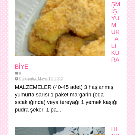
ŞM
İŞ
YU
M
UR
TA
LI
KU
RA
BİYE
9
Çarşamba, Mayıs 16, 2012
MALZEMELER (40-45 adet) 3 haşlanmış
yumurta sarısı 1 paket margarin (oda
sıcaklığında) veya tereyağı 1 yemek kaşığı
pudra şekeri 1 pa...
Hİ