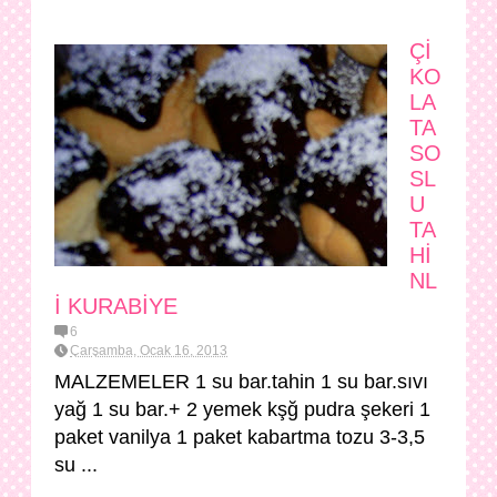
Çİ
KO
LA
TA
SO
SL
U
TA
Hİ
NL
İ KURABİYE
6
Çarşamba, Ocak 16, 2013
MALZEMELER 1 su bar.tahin 1 su bar.sıvı
yağ 1 su bar.+ 2 yemek kşğ pudra şekeri 1
paket vanilya 1 paket kabartma tozu 3-3,5
su ...