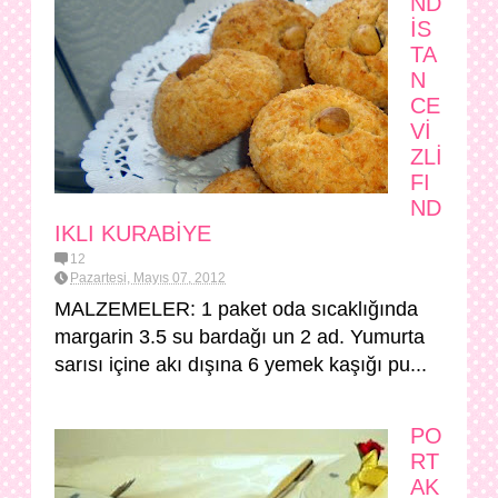
ND
İS
TA
N
CE
Vİ
ZLİ
FI
ND
IKLI KURABİYE
12
Pazartesi, Mayıs 07, 2012
MALZEMELER: 1 paket oda sıcaklığında
margarin 3.5 su bardağı un 2 ad. Yumurta
sarısı içine akı dışına 6 yemek kaşığı pu...
PO
RT
AK