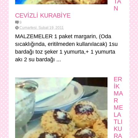
TA
N
CEVİZLİ KURABİYE
9
Cumartesi, Şubat 19, 2011
MALZEMELER 1 paket margarin, (Oda
sıcaklığında, eritilmeden kullanılacak) 1su
bardağı toz şeker 1 yumurta,+ 1 yumurta
akı 2 su bardağı ...
ER
İK
MA
R
ME
LA
TLI
KU
RA