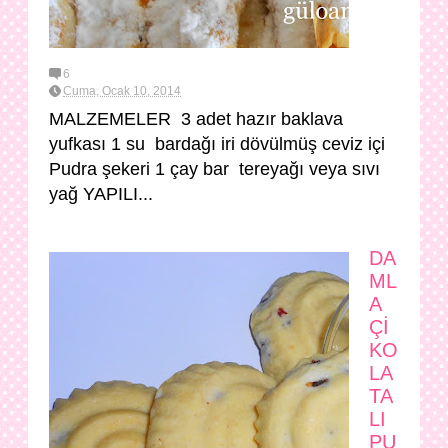
6
Cuma, Ocak 10, 2014
MALZEMELER 3 adet hazır baklava
yufkası 1 su bardağı iri dövülmüş ceviz içi
Pudra şekeri 1 çay bar tereyağı veya sıvı
yağ YAPILI...
DA
ML
A
Çİ
KO
LA
TA
LI
PU