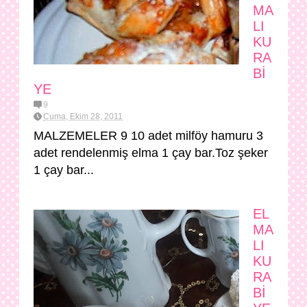
MA
LI
KU
RA
Bİ
YE
9
Cuma, Ekim 28, 2011
MALZEMELER 9 10 adet milföy hamuru 3
adet rendelenmiş elma 1 çay bar.Toz şeker
1 çay bar...
EL
MA
LI
KU
RA
Bİ