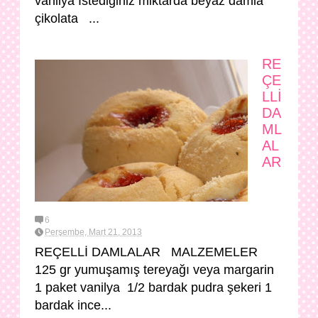
vanilya İstediğiniz miktarda beyaz damla
çikolata ...
RE
ÇE
LLİ
DA
ML
AL
AR
6
Perşembe, Mart 21, 2013
REÇELLİ DAMLALAR MALZEMELER
125 gr yumuşamış tereyağı veya margarin
1 paket vanilya 1/2 bardak pudra şekeri 1
bardak ince...