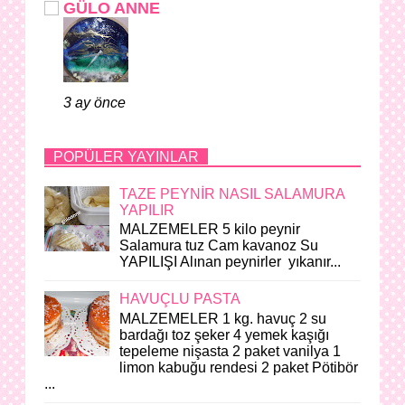
GÜLO ANNE
3 ay önce
POPÜLER YAYINLAR
TAZE PEYNİR NASIL SALAMURA
YAPILIR
MALZEMELER 5 kilo peynir
Salamura tuz Cam kavanoz Su
YAPILIŞI Alınan peynirler yıkanır...
HAVUÇLU PASTA
MALZEMELER 1 kg. havuç 2 su
bardağı toz şeker 4 yemek kaşığı
tepeleme nişasta 2 paket vanilya 1
limon kabuğu rendesi 2 paket Pötibör
...