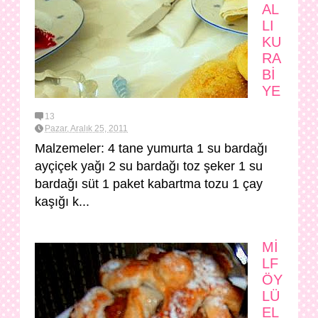
AL
LI
KU
RA
Bİ
YE
13
Pazar, Aralık 25, 2011
Malzemeler: 4 tane yumurta 1 su bardağı
ayçiçek yağı 2 su bardağı toz şeker 1 su
bardağı süt 1 paket kabartma tozu 1 çay
kaşığı k...
Mİ
LF
ÖY
LÜ
EL