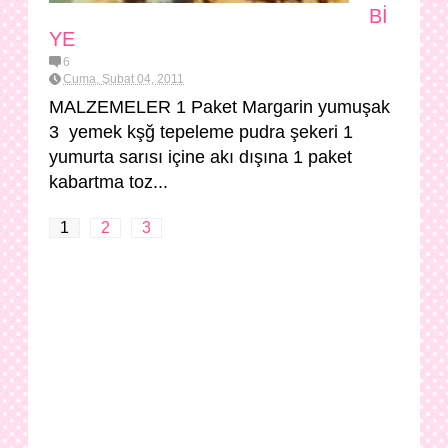
Bİ
YE
6
Cuma, Şubat 04, 2011
MALZEMELER 1 Paket Margarin yumuşak
3 yemek kşğ tepeleme pudra şekeri 1
yumurta sarısı içine akı dışına 1 paket
kabartma toz...
1
2
3