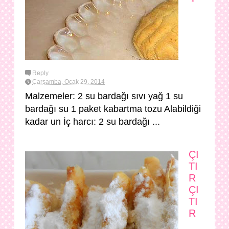
Reply
Çarşamba, Ocak 29, 2014
Malzemeler: 2 su bardağı sıvı yağ 1 su
bardağı su 1 paket kabartma tozu Alabildiği
kadar un İç harcı: 2 su bardağı ...
ÇI
TI
R
ÇI
TI
R