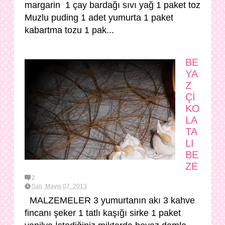
margarin 1 çay bardağı sıvı yağ 1 paket toz
Muzlu puding 1 adet yumurta 1 paket
kabartma tozu 1 pak...
BE
YA
Z
Çİ
KO
LA
TA
LI
BE
ZE
2
Salı, Mayıs 07, 2013
MALZEMELER 3 yumurtanın akı 3 kahve
fincanı şeker 1 tatlı kaşığı sirke 1 paket