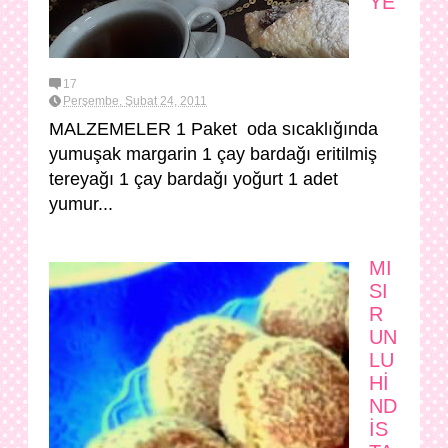
YE
17
Perşembe, Şubat 24, 2011
MALZEMELER 1 Paket oda sıcaklığında
yumuşak margarin 1 çay bardağı eritilmiş
tereyağı 1 çay bardağı yoğurt 1 adet
yumur...
MI
SI
R
UN
LU
Hİ
ND
İS