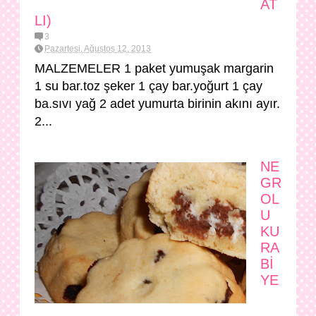
AT
LI)
3
Pazartesi, Ağustos 12, 2013
MALZEMELER 1 paket yumuşak margarin
1 su bar.toz şeker 1 çay bar.yoğurt 1 çay
ba.sıvı yağ 2 adet yumurta birinin akını ayır.
2...
NE
GR
OL
U
KU
RA
Bİ
YE