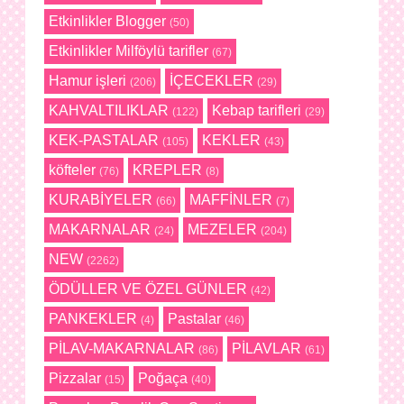
Etkinlikler Blogger
(50)
Etkinlikler Milföylü tarifler
(67)
Hamur işleri
İÇECEKLER
(206)
(29)
KAHVALTILIKLAR
Kebap tarifleri
(122)
(29)
KEK-PASTALAR
KEKLER
(105)
(43)
köfteler
KREPLER
(76)
(8)
KURABİYELER
MAFFİNLER
(66)
(7)
MAKARNALAR
MEZELER
(24)
(204)
NEW
(2262)
ÖDÜLLER VE ÖZEL GÜNLER
(42)
PANKEKLER
Pastalar
(4)
(46)
PİLAV-MAKARNALAR
PİLAVLAR
(86)
(61)
Pizzalar
Poğaça
(15)
(40)