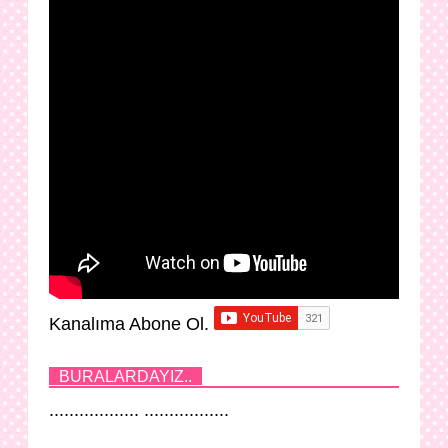
Kanalıma Abone Ol.
BURALARDAYIZ..
.................. .................