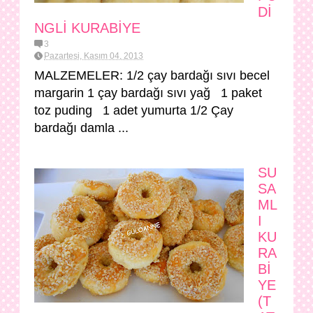
Dİ
NGLİ KURABİYE
3
Pazartesi, Kasım 04, 2013
MALZEMELER: 1/2 çay bardağı sıvı becel
margarin 1 çay bardağı sıvı yağ 1 paket
toz puding 1 adet yumurta 1/2 Çay
bardağı damla ...
SU
SA
ML
I
KU
RA
Bİ
YE
(T