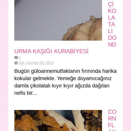
Çİ
KO
LA
TA
LI
DO
ND
URMA KAŞIĞI KURABİYESİ
3
Salı, Haziran 03, 2014
Bugün güloannemutfaktanın fırınında harika
kokular gelmekte. Yemeğe doyamıcağınız
damla çikolatalı kıyır kıyır ağızda dağılan
nefis bir...
CO
RN
FL