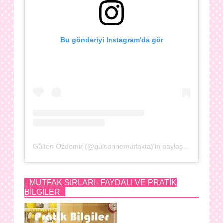
Bu gönderiyi Instagram'da gör
Gülten Özdemir (@guloannemutfakta)'in paylaştığı bir gönderi
MUTFAK SIRLARI- FAYDALI VE PRATİK
BİLGİLER