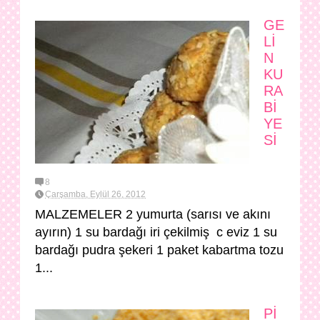
GE
Lİ
N
KU
RA
Bİ
YE
Sİ
8
Çarşamba, Eylül 26, 2012
MALZEMELER 2 yumurta (sarısı ve akını
ayırın) 1 su bardağı iri çekilmiş c eviz 1 su
bardağı pudra şekeri 1 paket kabartma tozu
1...
Pİ