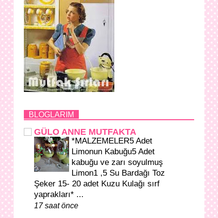
BLOGLARIM
GÜLO ANNE MUTFAKTA
*MALZEMELER5 Adet
Limonun Kabuğu5 Adet
kabuğu ve zarı soyulmuş
Limon1 ,5 Su Bardağı Toz
Şeker 15- 20 adet Kuzu Kulağı sırf
yaprakları* ...
17 saat önce