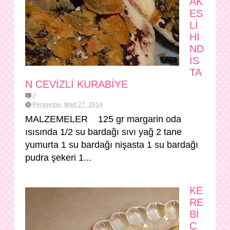
AK
ES
Lİ
Hİ
ND
İS
TA
N CEVİZLİ KURABİYE
2
Perşembe, Mart 27, 2014
MALZEMELER 125 gr margarin oda
ısısında 1/2 su bardağı sıvı yağ 2 tane
yumurta 1 su bardağı nişasta 1 su bardağı
pudra şekeri 1...
KE
RE
Bİ
Ç