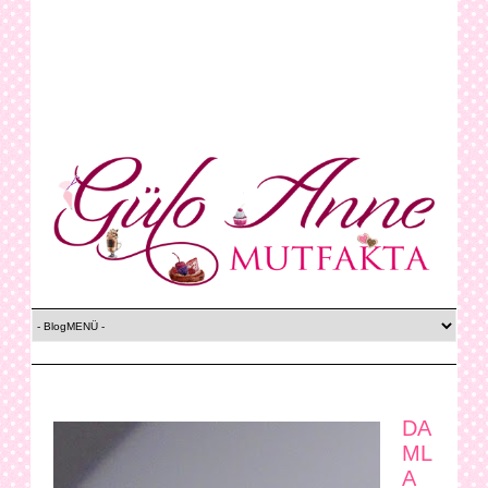
DA
ML
A