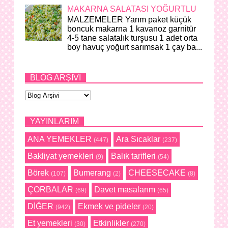
MAKARNA SALATASI YOĞURTLU
MALZEMELER Yarım paket küçük
boncuk makarna 1 kavanoz garnitür
4-5 tane salatalık turşusu 1 adet orta
boy havuç yoğurt sarımsak 1 çay ba...
BLOG ARŞIVI
YAYINLARIM
ANA YEMEKLER
Ara Sıcaklar
(447)
(237)
Bakliyat yemekleri
Balık tarifleri
(9)
(54)
Börek
Bumerang
CHEESECAKE
(107)
(2)
(8)
ÇORBALAR
Davet masalarım
(69)
(65)
DİĞER
Ekmek ve pideler
(942)
(20)
Et yemekleri
Etkinlikler
(30)
(270)