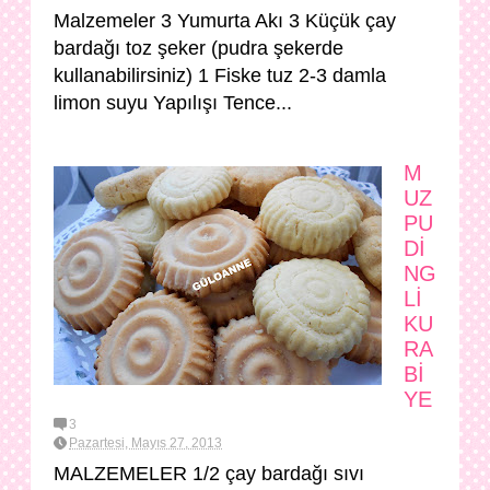
Malzemeler 3 Yumurta Akı 3 Küçük çay
bardağı toz şeker (pudra şekerde
kullanabilirsiniz) 1 Fiske tuz 2-3 damla
limon suyu Yapılışı Tence...
M
UZ
PU
Dİ
NG
Lİ
KU
RA
Bİ
YE
3
Pazartesi, Mayıs 27, 2013
MALZEMELER 1/2 çay bardağı sıvı