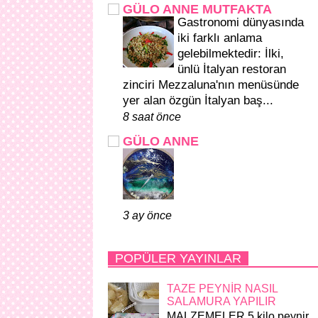
GÜLO ANNE MUTFAKTA
Gastronomi dünyasında
iki farklı anlama
gelebilmektedir: İlki,
ünlü İtalyan restoran
zinciri Mezzaluna'nın menüsünde
yer alan özgün İtalyan baş...
8 saat önce
GÜLO ANNE
3 ay önce
POPÜLER YAYINLAR
TAZE PEYNİR NASIL
SALAMURA YAPILIR
MALZEMELER 5 kilo peynir